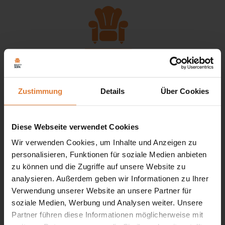
Zustimmung
Details
Über Cookies
Service
Diese Webseite verwendet Cookies
+49 151 552 717 42
Wir verwenden Cookies, um Inhalte und Anzeigen zu
personalisieren, Funktionen für soziale Medien anbieten
+49 151 702 252 81
zu können und die Zugriffe auf unsere Website zu
+49 151 702 252 82
analysieren. Außerdem geben wir Informationen zu Ihrer
kontakt@beautysofa24.de
Verwendung unserer Website an unsere Partner für
Mo-Fr. Von 8 - 16 Uhr
soziale Medien, Werbung und Analysen weiter. Unsere
BEAUTY SOFA GMBH
Partner führen diese Informationen möglicherweise mit
Kleine Friedensstr. 24
15328 Küstriner Vorland