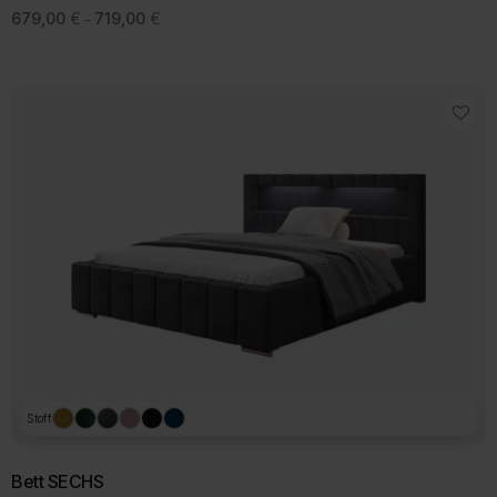
Preisspanne:
679,00
€
719,00
€
–
679,00 €
bis
719,00 €
Stoff
Bett SECHS