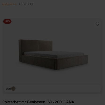
Ursprünglicher
Aktueller
859,00
€
689,00
€
Preis
Preis
war:
ist:
859,00 €
689,00 €.
-11%
Stoff
Polsterbett mit Bettkasten 160×200 GIANA