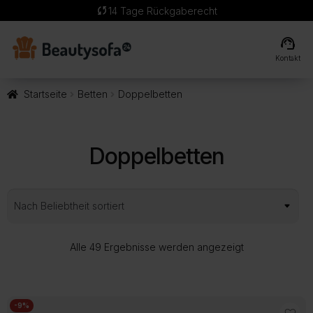
local_shipping
Kostenlose Lieferung
support_agent
Kontakt
Startseite
Betten
Doppelbetten
Doppelbetten
Nach
Alle 49 Ergebnisse werden angezeigt
Beliebtheit
sortiert
-9%