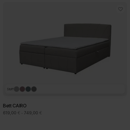
Stoff
Bett CAIRO
Preisspanne:
619,00
€
749,00
€
–
619,00 €
bis
749,00 €