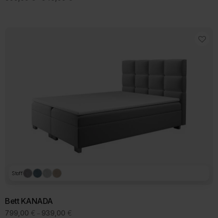
899,00 €
bis
949,00 €
Stoff
Bett KANADA
Preisspanne:
799,00
€
939,00
€
–