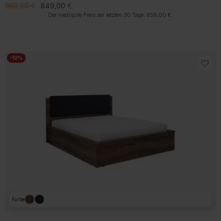
Ursprünglicher
Aktueller
959,00
€
849,00
€
Preis
Preis
Der niedrigste Preis der letzten 30 Tage:
959,00
€
.
war:
ist:
959,00 €
849,00 €.
-10%
Farbe