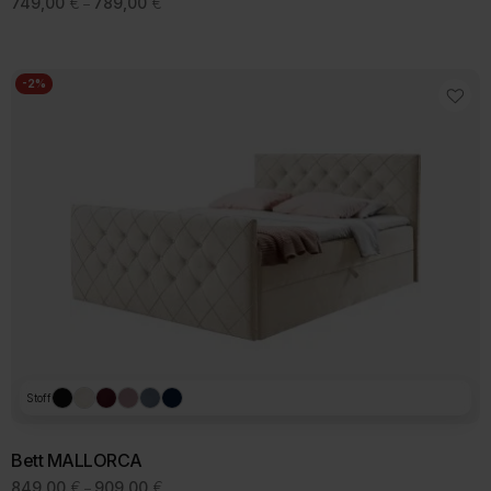
749,00
€
789,00
€
–
749,00 €
bis
789,00 €
-2%
Stoff
Bett MALLORCA
Preisspanne:
849,00
€
909,00
€
–