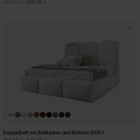
Ursprünglicher
Aktueller
489,00
€
409,00
€
Preis
Preis
war:
ist:
489,00 €
409,00 €.
Stoff
Doppelbett mit Bettkasten und Rahmen BERO
Preisspanne: