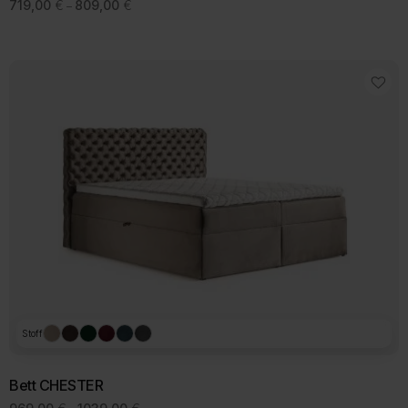
Preisspanne:
719,00
€
809,00
€
–
719,00 €
bis
809,00 €
Stoff
Bett CHESTER
Preisspanne: