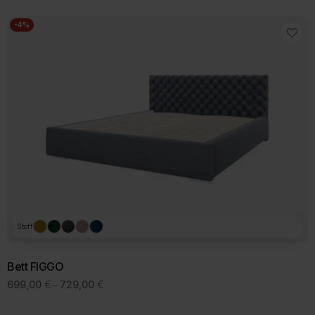
919,00 €
-4%
Stoff
Bett FIGGO
Preisspanne:
699,00
€
729,00
€
–
699,00 €
bis