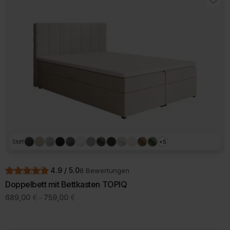
Stoff
+5
4.9 / 5.0
8 Bewertungen
Doppelbett mit Bettkasten TOPIQ
Preisspanne:
689,00
€
759,00
€
–
689,00 €
Dieses
bis
Produkt
759,00 €
weist