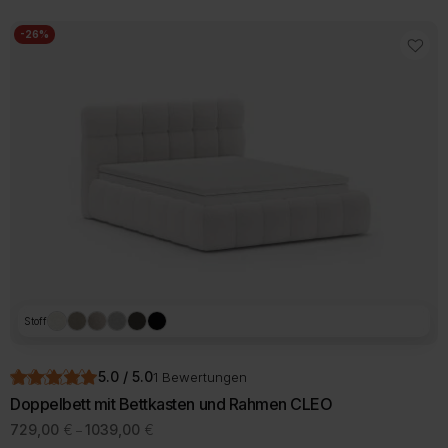
1129,00 €
weist
mehrere
-26%
Varianten
auf.
Die
Optionen
können
auf
der
Produktseite
gewählt
werden
Stoff
5.0 / 5.0
1 Bewertungen
Doppelbett mit Bettkasten und Rahmen CLEO
Preisspanne:
729,00
€
1039,00
€
–
729,00 €
Dieses