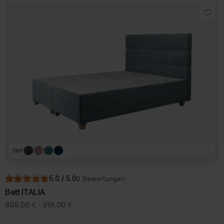
Stoff
5.0 / 5.0
2 Bewertungen
Bett ITALIA
Preisspanne:
809,00
€
919,00
€
–
809,00 €
bis