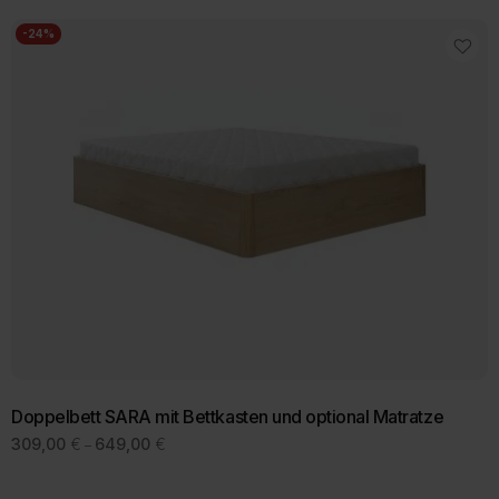
729,00 €
-24%
Doppelbett SARA mit Bettkasten und optional Matratze
Preisspanne:
309,00
€
649,00
€
–
309,00 €
Dieses
bis
Produkt