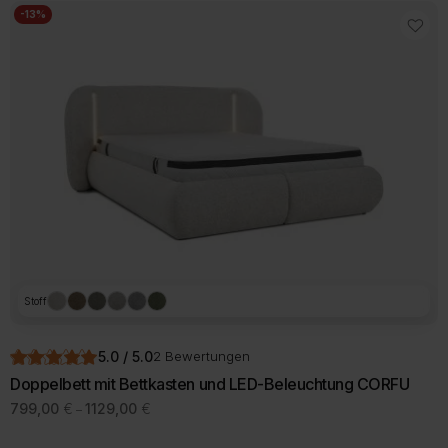
-13%
Stoff
5.0 / 5.0
2 Bewertungen
Doppelbett mit Bettkasten und LED-Beleuchtung CORFU
Preisspanne:
799,00
€
1129,00
€
–
799,00 €
Dieses
bis
Produkt