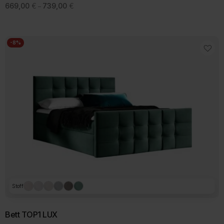
Preisspanne:
669,00
€
739,00
€
–
669,00 €
bis
739,00 €
-8%
Stoff
Bett TOP1 LUX