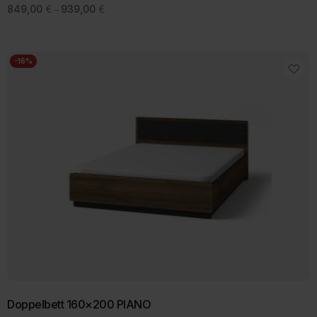
Preisspanne:
849,00
€
939,00
€
–
849,00 €
bis
939,00 €
-16%
Doppelbett 160×200 PIANO