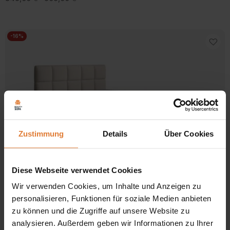
849,00 €
bis
909,00 €
-16%
Zustimmung
Details
Über Cookies
Diese Webseite verwendet Cookies
Stoff
Wir verwenden Cookies, um Inhalte und Anzeigen zu
personalisieren, Funktionen für soziale Medien anbieten
zu können und die Zugriffe auf unsere Website zu
4.0 / 5.0
1 Bewertungen
analysieren. Außerdem geben wir Informationen zu Ihrer
Doppelbett mit Bettkasten SOLIDO