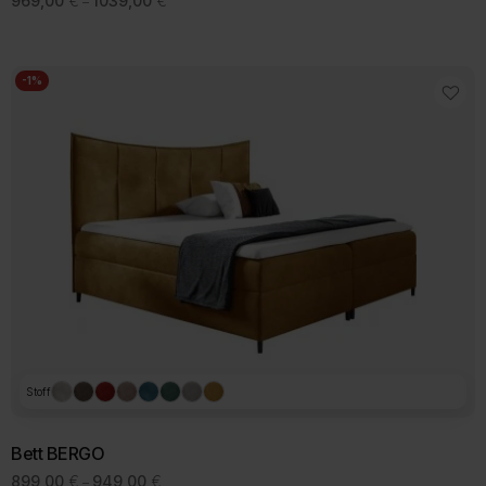
969,00
€
1039,00
€
–
969,00 €
bis
1039,00 €
-1%
Stoff
Bett BERGO
Preisspanne:
899,00
€
949,00
€
–