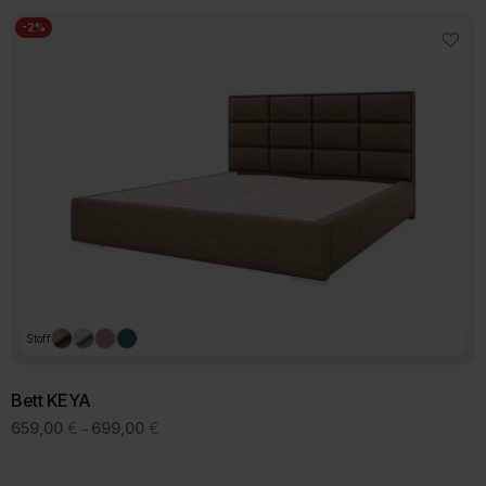
859,00 €
-2%
Stoff
Bett KEYA
Preisspanne:
659,00
€
699,00
€
–
659,00 €
bis
699,00 €