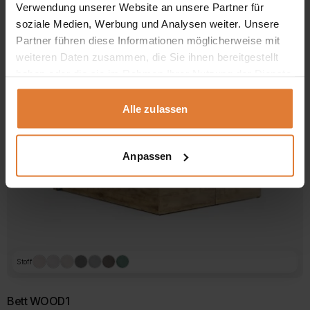
Verwendung unserer Website an unsere Partner für
Preisspanne:
749,00
€
789,00
€
–
749,00 €
soziale Medien, Werbung und Analysen weiter. Unsere
Dieses
bis
Produkt
Partner führen diese Informationen möglicherweise mit
789,00 €
weist
weiteren Daten zusammen, die Sie ihnen bereitgestellt
mehrere
haben oder die sie im Rahmen Ihrer Nutzung der Dienste
Varianten
auf.
gesammelt haben.
Die
Alle zulassen
Optionen
können
auf
der
Anpassen
Produktseite
gewählt
werden
Stoff
Bett WOOD1