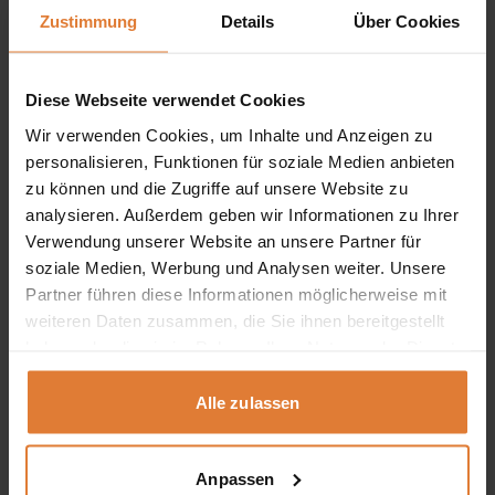
Zustimmung
Details
Über Cookies
Einzelbett LAMI 90×200 mit Bettkasten und optional mit
Matratze
Preisspanne:
429,00
€
619,00
€
–
Diese Webseite verwendet Cookies
429,00 €
Dieses
bis
Produkt
Wir verwenden Cookies, um Inhalte und Anzeigen zu
619,00 €
weist
personalisieren, Funktionen für soziale Medien anbieten
mehrere
-22%
Varianten
zu können und die Zugriffe auf unsere Website zu
auf.
analysieren. Außerdem geben wir Informationen zu Ihrer
Die
Verwendung unserer Website an unsere Partner für
Optionen
können
soziale Medien, Werbung und Analysen weiter. Unsere
auf
Partner führen diese Informationen möglicherweise mit
der
weiteren Daten zusammen, die Sie ihnen bereitgestellt
Produktseite
gewählt
haben oder die sie im Rahmen Ihrer Nutzung der Dienste
werden
gesammelt haben.
Alle zulassen
Anpassen
Stoff