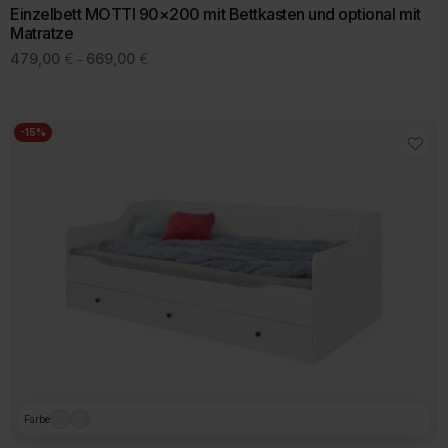
Einzelbett MOTTI 90×200 mit Bettkasten und optional mit
Matratze
Preisspanne:
479,00
€
669,00
€
–
479,00 €
Dieses
bis
Produkt
669,00 €
weist
mehrere
-15%
Varianten
auf.
Die
Optionen
können
auf
der
Produktseite
gewählt
werden
Farbe