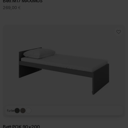
Bett M17 MAXIMUS
269,00
€
Farbe
Bett POK 90×200