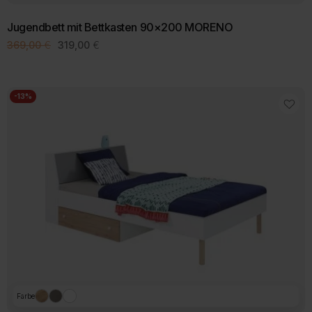
Jugendbett mit Bettkasten 90×200 MORENO
Ursprünglicher
Aktueller
369,00
€
319,00
€
Preis
Preis
war:
ist:
369,00 €
319,00 €.
-13%
Farbe