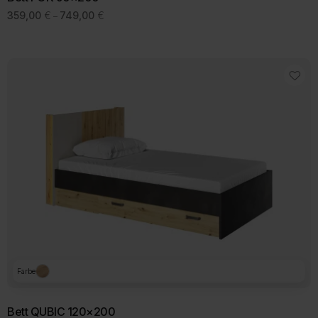
Preisspanne:
359,00
€
749,00
€
–
359,00 €
bis
749,00 €
Farbe
Bett QUBIC 120×200