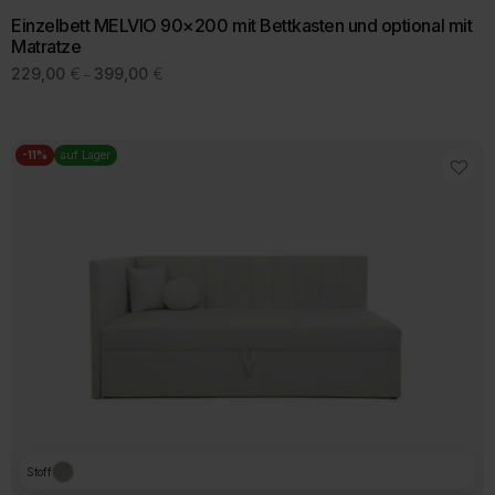
Einzelbett MELVIO 90×200 mit Bettkasten und optional mit
Matratze
Preisspanne:
229,00
€
399,00
€
–
229,00 €
Dieses
bis
Produkt
399,00 €
weist
mehrere
-11%
auf Lager
Varianten
auf.
Die
Optionen
können
auf
der
Produktseite
gewählt
werden
Stoff