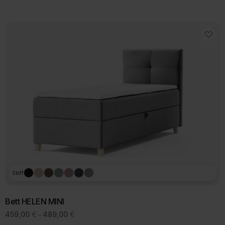
sortiert
Stoff
Bett HELEN MINI
Preisspanne:
459,00
€
489,00
€
–
459,00 €
Dieses