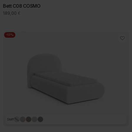
Bett C08 COSMO
189,00
€
-17%
Stoff