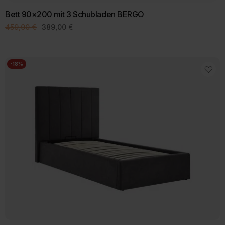
Bett 90×200 mit 3 Schubladen BERGO
Ursprünglicher
Aktueller
459,00
€
389,00
€
Preis
Preis
war:
ist:
459,00 €
389,00 €.
-18%