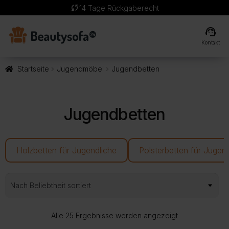
sync
14 Tage Rückgaberecht
support_agent
Kontakt
Startseite
Jugendmöbel
Jugendbetten
Jugendbetten
Holzbetten für Jugendliche
Polsterbetten für Jugen
Nach
Alle 25 Ergebnisse werden angezeigt
Beliebtheit