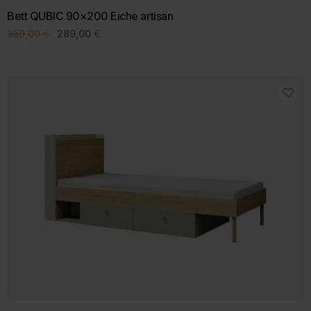
Bett QUBIC 90×200 Eiche artisan
Ursprünglicher
Aktueller
359,00
€
289,00
€
Preis
Preis
war:
ist:
359,00 €
289,00 €.