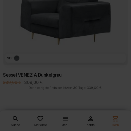
Stoff
Sessel VENEZIA Dunkelgrau
Ursprünglicher
Aktueller
339,00
€
309,00
€
Preis
Preis
Der niedrigste Preis der letzten 30 Tage:
339,00
€
.
war:
ist:
339,00 €
309,00 €.
-10%
auf Lager
search
favorite_border
menu
person
shopping_cart
Suche
Merkliste
Menu
Konto
Korb