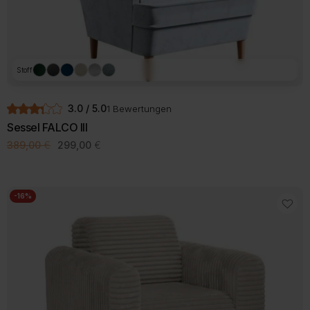
Stoff
3.0 / 5.0
1 Bewertungen
Sessel FALCO III
Ursprünglicher
Aktueller
389,00
€
299,00
€
Preis
Preis
war:
ist:
389,00 €
299,00 €.
-16%