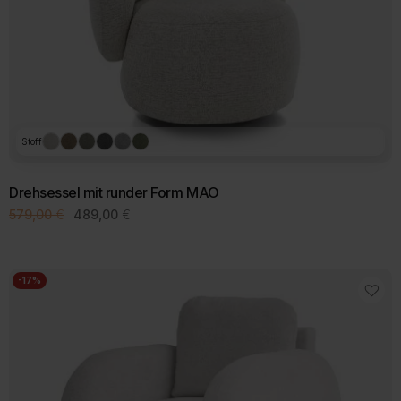
Produktseite
gewählt
werden
Stoff
Drehsessel mit runder Form MAO
Ursprünglicher
Aktueller
579,00
€
489,00
€
Preis
Preis
war:
ist:
579,00 €
489,00 €.
-17%