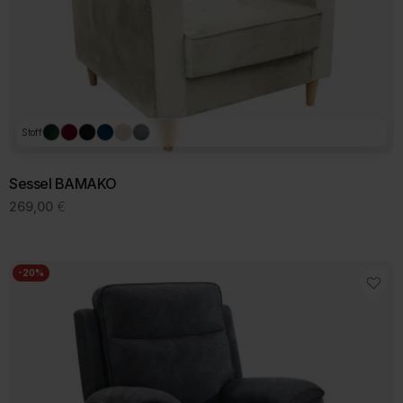
Produktseite
gewählt
werden
Stoff
Sessel BAMAKO
269,00
€
-20%