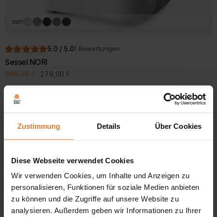
Stoff
5.0 / 5.0
1 Bewertungen
Sessel NORI
Ursprünglicher
Aktueller
389,00
€
279,00
€
Preis
Preis
war:
ist:
389,00 €
279,00 €.
-9%
Zustimmung
Details
Über Cookies
Diese Webseite verwendet Cookies
Wir verwenden Cookies, um Inhalte und Anzeigen zu
personalisieren, Funktionen für soziale Medien anbieten
zu können und die Zugriffe auf unsere Website zu
analysieren. Außerdem geben wir Informationen zu Ihrer