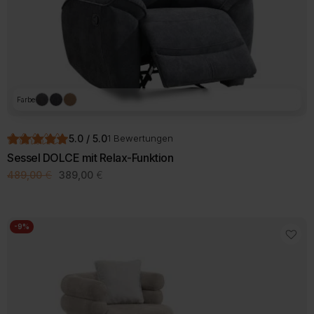
Farbe
5.0 / 5.0
1 Bewertungen
Sessel DOLCE mit Relax-Funktion
Ursprünglicher
Aktueller
489,00
€
389,00
€
Preis
Preis
Dieses
war:
ist:
Produkt
489,00 €
389,00 €.
weist
mehrere
-9%
Varianten
auf.
Die
Optionen
können
auf
der