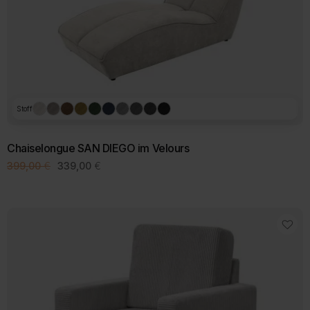
Stoff
Chaiselongue SAN DIEGO im Velours
Ursprünglicher
Aktueller
399,00
€
339,00
€
Preis
Preis
war:
ist:
399,00 €
339,00 €.