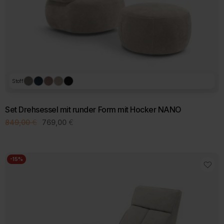
Produktseite
gewählt
werden
Stoff
Set Drehsessel mit runder Form mit Hocker NANO
Ursprünglicher
Aktueller
849,00
€
769,00
€
Preis
Preis
war:
ist:
849,00 €
769,00 €.
-15%