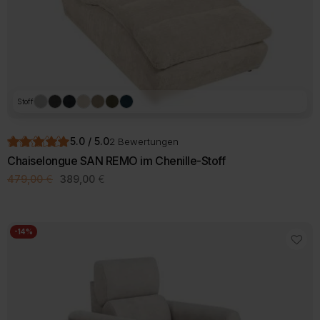
gewählt
werden
Stoff
5.0 / 5.0
2 Bewertungen
Chaiselongue SAN REMO im Chenille-Stoff
Ursprünglicher
Aktueller
479,00
€
389,00
€
Preis
Preis
war:
ist:
479,00 €
389,00 €.
-14%