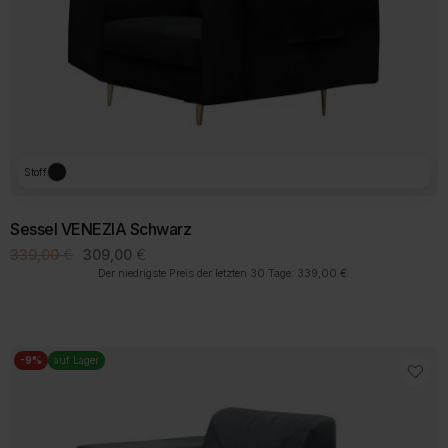
Stoff
Sessel VENEZIA Schwarz
Ursprünglicher
Aktueller
339,00
€
309,00
€
Preis
Preis
Der niedrigste Preis der letzten 30 Tage:
339,00
€
.
war:
ist:
339,00 €
309,00 €.
-9%
auf Lager