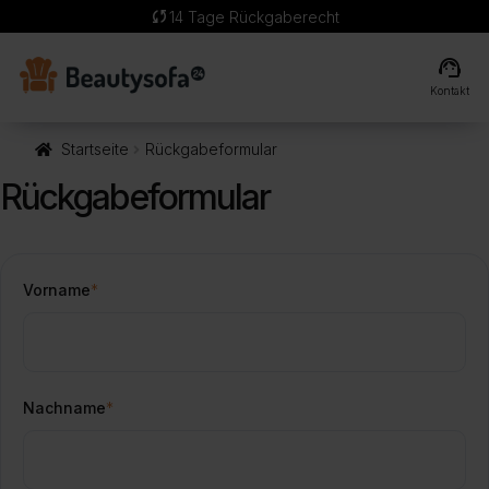
sync
14 Tage Rückgaberecht
support_agent
Kontakt
Startseite
Rückgabeformular
Rückgabeformular
Vorname
*
Nachname
*