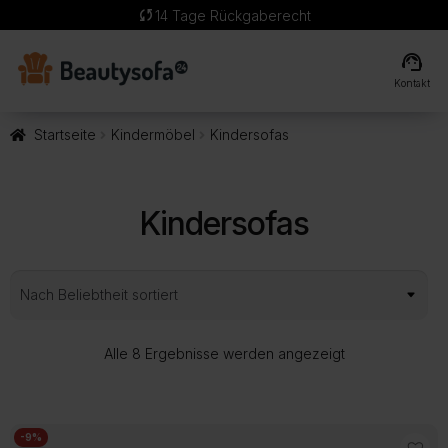
sync
14 Tage Rückgaberecht
support_agent
Kontakt
Startseite
Kindermöbel
Kindersofas
Kindersofas
Nach
Alle 8 Ergebnisse werden angezeigt
Beliebtheit
sortiert
-9%