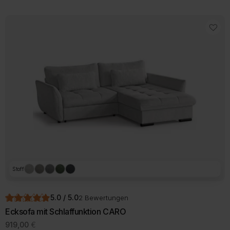
war:
ist:
999,00 €
939,00 €.
Stoff
5.0 / 5.0
2 Bewertungen
Ecksofa mit Schlaffunktion CARO
919,00
€