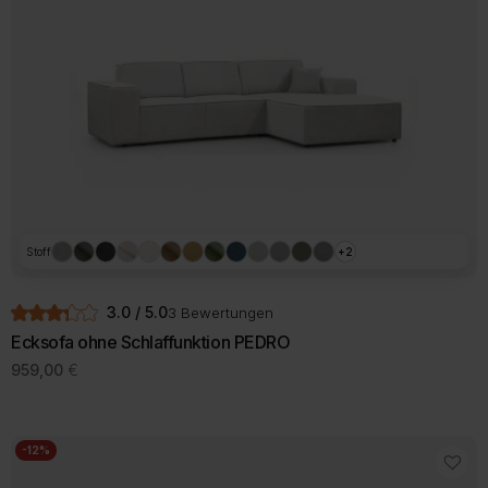
Optionen
können
auf
der
Produktseite
gewählt
werden
Stoff
+2
3.0 / 5.0
3 Bewertungen
Ecksofa ohne Schlaffunktion PEDRO
959,00
€
Dieses
Produkt
weist
mehrere
-12%
Varianten
auf.