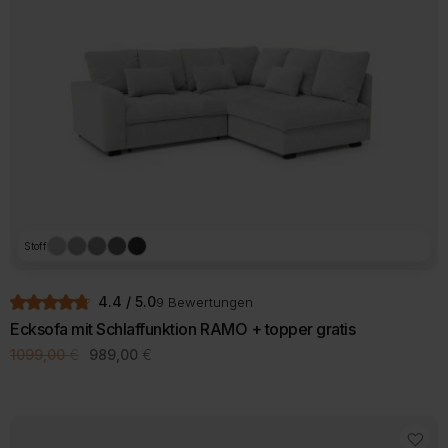
Die
Optionen
können
auf
der
Produktseite
gewählt
werden
Stoff
4.4 / 5.0
9 Bewertungen
Ecksofa mit Schlaffunktion RAMO + topper gratis
Ursprünglicher
Aktueller
1099,00
€
989,00
€
Preis
Preis
war:
ist:
1099,00 €
989,00 €.