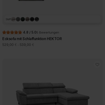
Stoff
4.8 / 5.0
5 Bewertungen
Ecksofa mit Schlaffunktion HEKTOR
Preisspanne:
529,00
€
539,00
€
–
529,00 €
Dieses
bis
Produkt
539,00 €
weist
mehrere
Varianten
auf.
Die
Optionen
können
auf
der
Produktseite
gewählt
werden