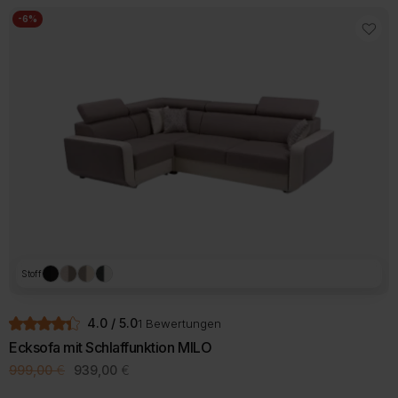
weist
mehrere
-6%
Varianten
auf.
Die
Optionen
können
auf
der
Produktseite
gewählt
werden
Stoff
4.0 / 5.0
1 Bewertungen
Ecksofa mit Schlaffunktion MILO
Ursprünglicher
Aktueller
999,00
€
939,00
€
Preis
Preis