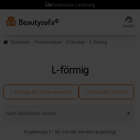
local_shipping
Kostenlose Lieferung
support_agent
Kontakt
Startseite
Polstermöbel
Ecksofas
L-förmig
L-förmig
L-förmig mit Seitenauswahl
Universal L-förmig
Nach
Ergebnisse 1 – 80 von 86 werden angezeigt
Beliebtheit