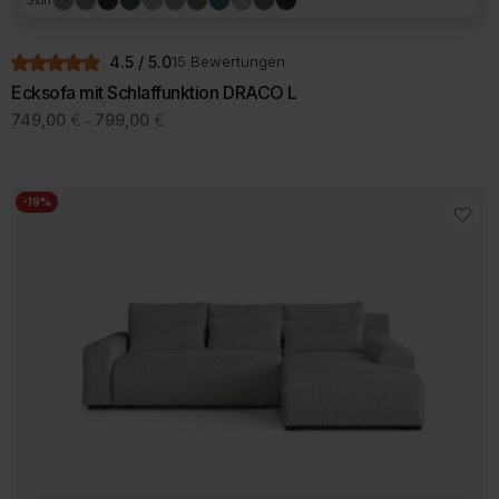
4.5 / 5.0
15 Bewertungen
Ecksofa mit Schlaffunktion DRACO L
Preisspanne:
749,00
€
799,00
€
–
749,00 €
Dieses
bis
Produkt
799,00 €
weist
mehrere
-19%
Varianten
auf.
Die
Optionen
können
auf
der
Produktseite
gewählt
werden