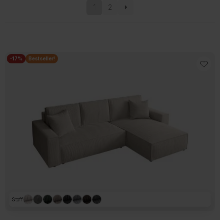
sortiert
1
2
-17%
Bestseller!
Stoff