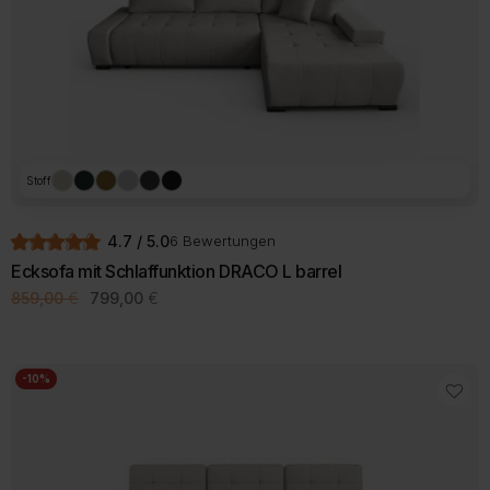
Stoff
4.7 / 5.0
6 Bewertungen
Ecksofa mit Schlaffunktion DRACO L barrel
Ursprünglicher
Aktueller
859,00
€
799,00
€
Preis
Preis
Dieses
war:
ist:
Produkt
859,00 €
799,00 €.
weist
mehrere
-10%
Varianten
auf.
Die
Optionen
können