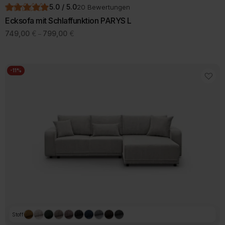
5.0 / 5.0
20 Bewertungen
Ecksofa mit Schlaffunktion PARYS L
Preisspanne:
749,00
€
799,00
€
–
749,00 €
Dieses
bis
Produkt
799,00 €
weist
mehrere
-11%
Varianten
auf.
Die
Optionen
können
auf
der
Produktseite
gewählt
werden
Stoff