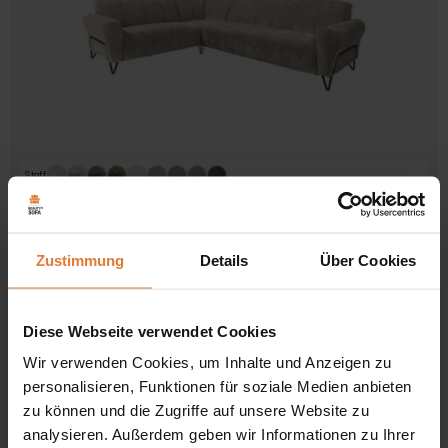
der
Produktseite
gewählt
werden
Stoff
5.0 / 5.0
10 Bewertungen
Ecksofa ohne Schlaffunktion VOLARE
Zustimmung
Details
Über Cookies
Ursprünglicher
Aktueller
1549,00
€
1349,00
€
Preis
Preis
Dieses
war:
ist:
Produkt
Diese Webseite verwendet Cookies
1549,00 €
1349,00 €.
weist
mehrere
Wir verwenden Cookies, um Inhalte und Anzeigen zu
Varianten
personalisieren, Funktionen für soziale Medien anbieten
auf.
Die
zu können und die Zugriffe auf unsere Website zu
Optionen
analysieren. Außerdem geben wir Informationen zu Ihrer
können