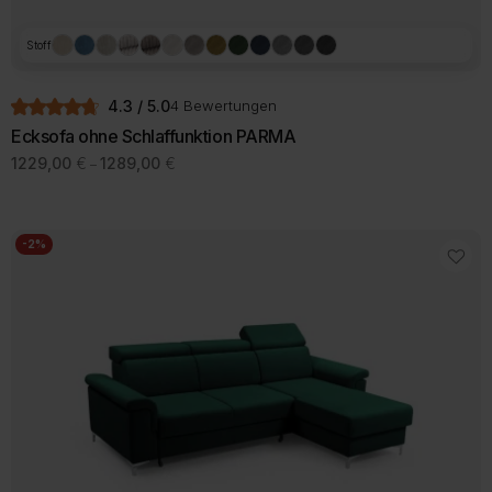
Stoff
4.3 / 5.0
4 Bewertungen
Ecksofa ohne Schlaffunktion PARMA
Preisspanne:
1229,00
€
1289,00
€
–
1229,00 €
Dieses
bis
Produkt
1289,00 €
weist
mehrere
-2%
Varianten
auf.
Die
Optionen
können
auf
der
Produktseite
gewählt
werden