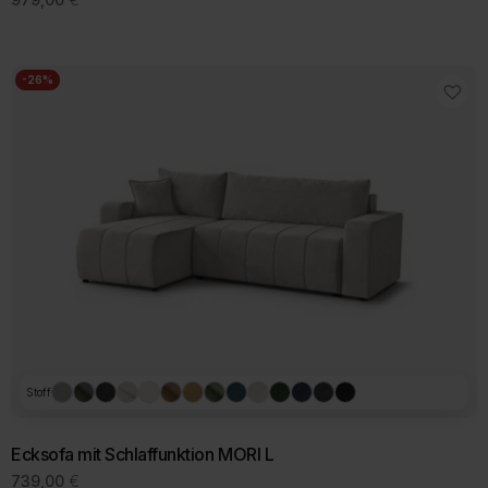
-26%
Stoff
Ecksofa mit Schlaffunktion MORI L
739,00
€