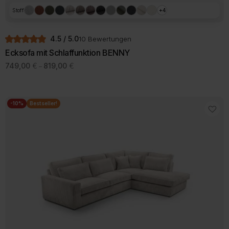
Stoff
+4
4.5 / 5.0
10 Bewertungen
Ecksofa mit Schlaffunktion BENNY
Preisspanne:
749,00
€
819,00
€
–
749,00 €
Dieses
bis
Produkt
819,00 €
weist
mehrere
-10%
Bestseller!
Varianten
auf.
Die
Optionen
können
auf
der
Produktseite
gewählt
werden