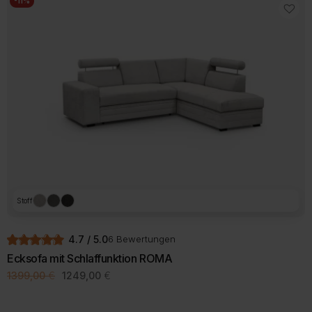
-11%
Stoff
4.7 / 5.0
6 Bewertungen
Ecksofa mit Schlaffunktion ROMA
Ursprünglicher
Aktueller
1399,00
€
1249,00
€
Preis
Preis
Dieses
war:
ist:
Produkt
1399,00 €
1249,00 €.