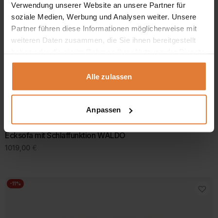
Verwendung unserer Website an unsere Partner für
auf
der
soziale Medien, Werbung und Analysen weiter. Unsere
Produktseite
Partner führen diese Informationen möglicherweise mit
gewählt
weiteren Daten zusammen, die Sie ihnen bereitgestellt
werden
haben oder die sie im Rahmen Ihrer Nutzung der Dienste
gesammelt haben.
Alle zulassen
Stoff
Anpassen
5.0 / 5.0
4 Bewertungen
Ecksofa mit Schlaffunktion WALDO
1019,00
€
-11%