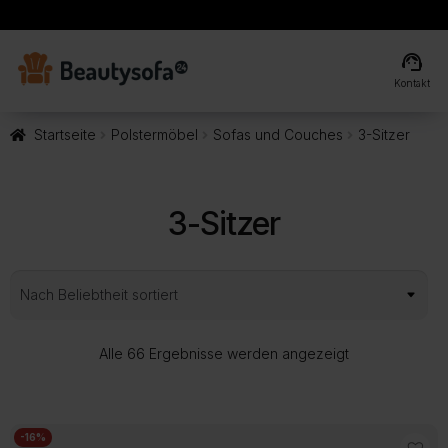
local_shipping
Kostenlose Lieferung
support_agent
Kontakt
Startseite
Polstermöbel
Sofas und Couches
3-Sitzer
3-Sitzer
Nach
Alle 66 Ergebnisse werden angezeigt
Beliebtheit
sortiert
-16%