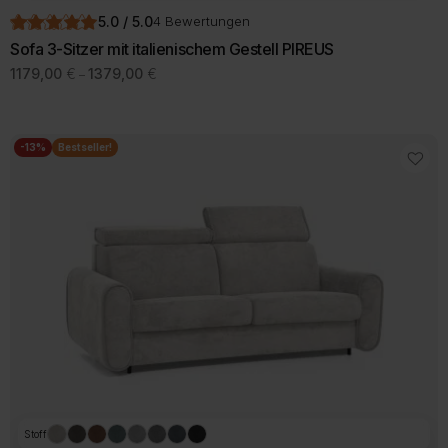
5.0 / 5.0
4 Bewertungen
Sofa 3-Sitzer mit italienischem Gestell PIREUS
Preisspanne:
1179,00
€
1379,00
€
–
1179,00 €
bis
1379,00 €
-13%
Bestseller!
Stoff