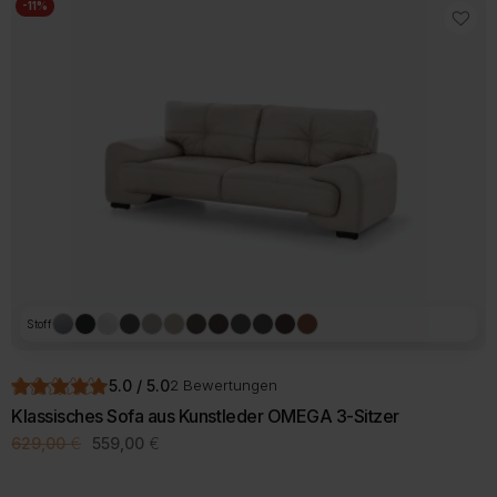
-11%
Stoff
5.0 / 5.0
2 Bewertungen
Klassisches Sofa aus Kunstleder OMEGA 3-Sitzer
Ursprünglicher
Aktueller
629,00
€
559,00
€
Preis
Preis
war:
ist: