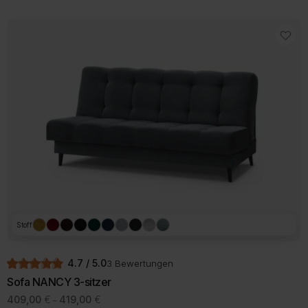
Produkt
699,00 €
579,00 €.
weist
mehrere
Varianten
auf.
Die
Optionen
können
auf
der
Produktseite
gewählt
werden
Stoff
4.7 / 5.0
3 Bewertungen
Sofa NANCY 3-sitzer
Preisspanne:
409,00
€
419,00
€
–