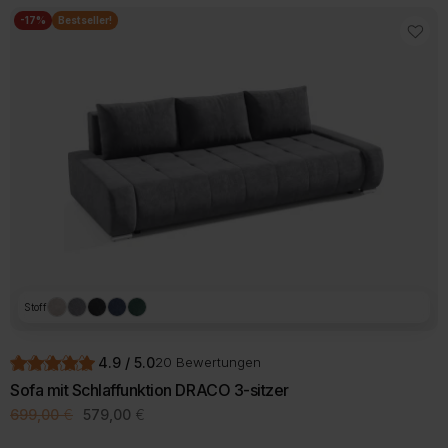
-17%
Bestseller!
Stoff
4.9 / 5.0
20 Bewertungen
Sofa mit Schlaffunktion DRACO 3-sitzer
Ursprünglicher
Aktueller
699,00
€
579,00
€
Preis
Preis
Dieses
war:
ist: