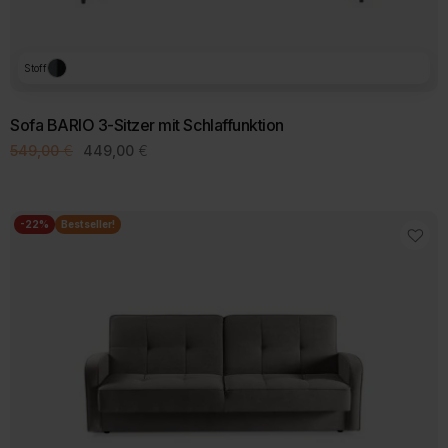
Stoff
Sofa BARIO 3-Sitzer mit Schlaffunktion
Ursprünglicher
Aktueller
549,00
€
449,00
€
Preis
Preis
war:
ist:
549,00 €
449,00 €.
-22%
Bestseller!