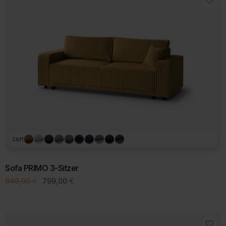
Stoff
Sofa PRIMO 3-Sitzer
Ursprünglicher
Aktueller
949,00
€
799,00
€
Preis
Preis
Dieses
war:
ist:
Produkt
949,00 €
799,00 €.
weist
mehrere