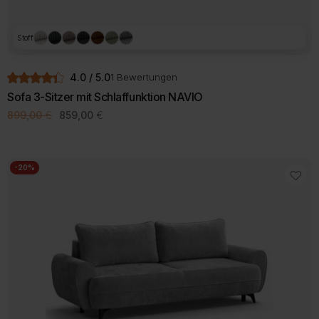
Stoff
4.0 / 5.0
1 Bewertungen
Sofa 3-Sitzer mit Schlaffunktion NAVIO
Ursprünglicher
Aktueller
899,00
€
859,00
€
Preis
Preis
war:
ist:
899,00 €
859,00 €.
-20%