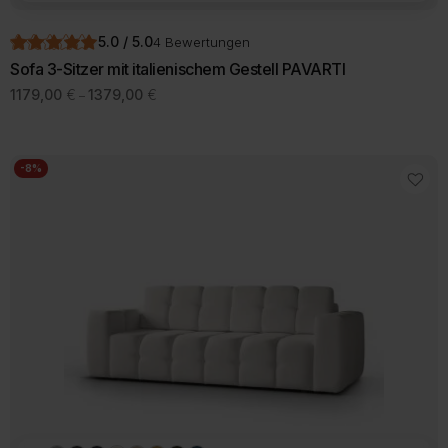
5.0 / 5.0
4 Bewertungen
Sofa 3-Sitzer mit italienischem Gestell PAVARTI
Preisspanne:
1179,00
€
1379,00
€
–
1179,00 €
Dieses
bis
Produkt
1379,00 €
weist
mehrere
-8%
Varianten
auf.
Die
Optionen
können
auf
der
Produktseite
gewählt
werden