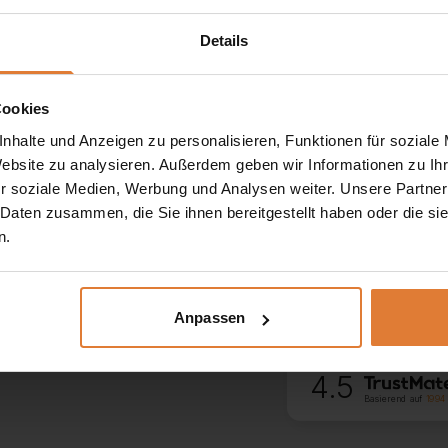
Details
Service
Hilfe
Cookies
+49 151 552 717 42
Über uns
nhalte und Anzeigen zu personalisieren, Funktionen für soziale
+49 151 702 252 81
Website zu analysieren. Außerdem geben wir Informationen zu I
Widerrufsbelehrun
+49 151 702 252 82
r soziale Medien, Werbung und Analysen weiter. Unsere Partner
Zahlungsarten
kontakt@beautysofa24.de
 Daten zusammen, die Sie ihnen bereitgestellt haben oder die s
Mo-Fr. Von 8 - 16 Uhr
n.
Reklamation
BEAUTY SOFA GMBH
Kleine Friedensstr. 24
Rückgabe
15328 Küstriner Vorland
DEUTSCHLAND
Anpassen
Lieferung
4.5
Basierend auf
1994