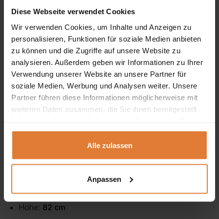
Das Bett der Anton-Kollektion ist nicht nur ein Ort zum
Diese Webseite verwendet Cookies
Schlafen, sondern auch ein elegantes
Wir verwenden Cookies, um Inhalte und Anzeigen zu
personalisieren, Funktionen für soziale Medien anbieten
Dekorationselement, das Ihrem Schlafzimmer eine schicke
zu können und die Zugriffe auf unsere Website zu
Note verleiht. Sein ausgeklügeltes Design, die robuste
analysieren. Außerdem geben wir Informationen zu Ihrer
Konstruktion und die hochwertige Verarbeitung machen es
Verwendung unserer Website an unsere Partner für
soziale Medien, Werbung und Analysen weiter. Unsere
zu einer ausgezeichneten Wahl für alle, die ein luxuriöses
Partner führen diese Informationen möglicherweise mit
Bett suchen, das für einen angenehmen Schlaf und eine
weiteren Daten zusammen, die Sie ihnen bereitgestellt
außergewöhnliche Inneneinrichtung sorgt. Bestellen Sie
haben oder die sie im Rahmen Ihrer Nutzung der Dienste
gesammelt haben.
noch heute und genießen Sie eine erholsame Nachtruhe
Alle zulassen
inmitten von Eleganz!
Abmessungen:
Anpassen
Breite:
165
cm
Höhe:
82 cm