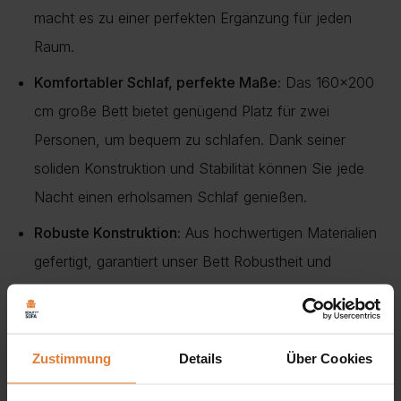
macht es zu einer perfekten Ergänzung für jeden
Raum.
Komfortabler Schlaf, perfekte Maße:
Das 160×200
cm große Bett bietet genügend Platz für zwei
Personen, um bequem zu schlafen. Dank seiner
soliden Konstruktion und Stabilität können Sie jede
Nacht einen erholsamen Schlaf genießen.
Robuste Konstruktion:
Aus hochwertigen Materialien
gefertigt, garantiert unser Bett Robustheit und
Langlebigkeit für die nächsten Jahre. Mit seiner soliden
Verarbeitung und stabilen Konstruktion können Sie
sicher sein, dass dieses Möbelstück Ihnen viele Jahre
Zustimmung
Details
Über Cookies
lang dienen wird.