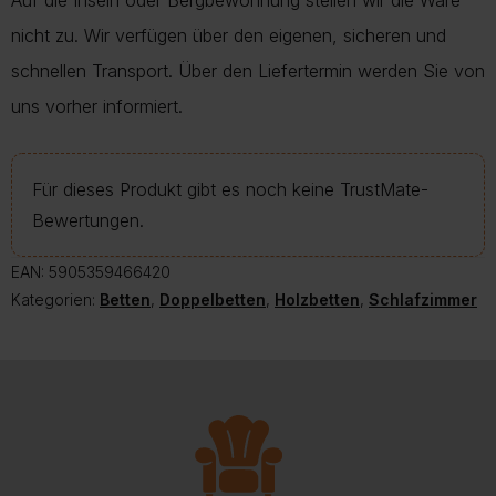
Auf die Inseln oder Bergbewohnung stellen wir die Ware
nicht zu. Wir verfügen über den eigenen, sicheren und
schnellen Transport. Über den Liefertermin werden Sie von
uns vorher informiert.
Für dieses Produkt gibt es noch keine TrustMate-
Bewertungen.
EAN:
5905359466420
Kategorien:
Betten
,
Doppelbetten
,
Holzbetten
,
Schlafzimmer