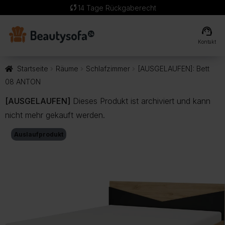
sync
14 Tage Rückgaberecht
support_agent
Kontakt
Startseite
Räume
Schlafzimmer
[AUSGELAUFEN]: Bett
08 ANTON
[AUSGELAUFEN]
Dieses Produkt ist archiviert und kann
nicht mehr gekauft werden.
Auslaufprodukt