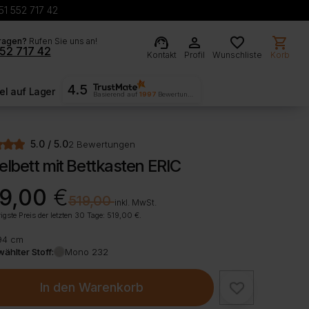
51 552 717 42
support_agent
person
favorite
shopping_cart
ragen?
Rufen Sie uns an!
52 717 42
Kontakt
Profil
Wunschliste
Korb
4.5
l auf Lager
Basierend auf
1997
Bewertungen
5.0 / 5.0
2 Bewertungen
elbett mit Bettkasten ERIC
rünglicher
ller
9,00
€
€
519,00
inkl. MwSt.
igste Preis der letzten 30 Tage:
519,00
€
.
00 €
00 €.
94 cm
ählter Stoff:
Mono 232
In den Warenkorb