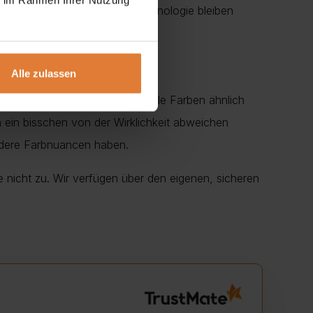
d dank der Nano-Block-Nanotechnologie bleiben
Alle zulassen
r geben uns die Mühe, Ihnen alle Farben ähnlich
en ein bisschen von der Wirklichkeit abweichen
ndere Farbnuancen haben.
e nicht zu. Wir verfügen über den eigenen, sicheren