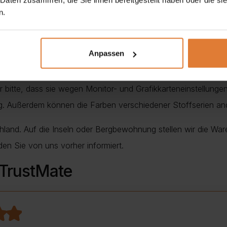
chwimmens unvermeidlich ist. Mono ist leicht zu reinigen un
n.
offoberfläche zurück.
Anpassen
Polstermöbel mit Toleranz +/- 2% beachtet werden müssen. Wi
nur bitte, dass sie wegen Monitor- und Grafikkarteneinstellung
ung. Außerdem können die Farben verschiedener Stoffserien a
chland. Auf die Inseln oder Bergbewohnung stellen wir die War
den Sie von uns vorher informiert.
 TrustMate