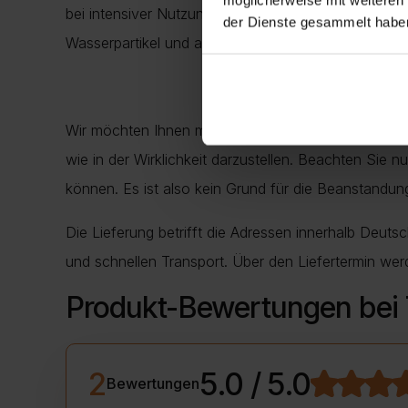
bei intensiver Nutzung über Jahre der Effekt des S
der Dienste gesammelt habe
Wasserpartikel und andere Flüssigkeiten auf der St
Wir möchten Ihnen mitteilen, dass alle Maßen der 
wie in der Wirklichkeit darzustellen. Beachten Sie 
können. Es ist also kein Grund für die Beanstand
Die Lieferung betrifft die Adressen innerhalb Deuts
und schnellen Transport. Über den Liefertermin wer
Produkt-Bewertungen bei
2
5.0 / 5.0
Bewertungen