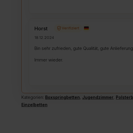
verified_user
Horst
Verifiziert
18.12.2024
Bin sehr zufrieden, gute Qualität, gute Anlieferung
Immer wieder.
Kategorien:
Boxspringbetten
,
Jugendzimmer
,
Polster
Einzelbetten