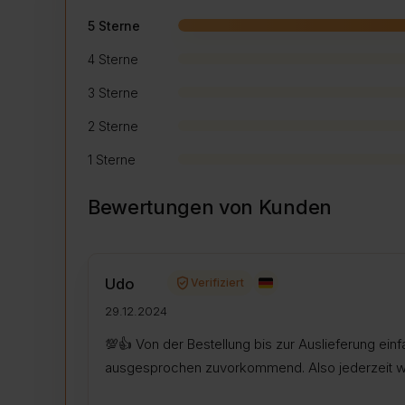
5 Sterne
4 Sterne
3 Sterne
2 Sterne
1 Sterne
Bewertungen von Kunden
verified_user
Udo
Verifiziert
29.12.2024
💯👍️ Von der Bestellung bis zur Auslieferung ei
ausgesprochen zuvorkommend. Also jederzeit wi