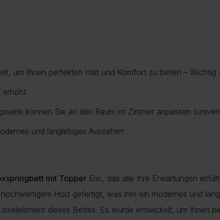
description
E
task_alt
L
Die Li
a
Hinwei
Auftr
Bitte 
Meh
Das g
und Au
Der Te
verurs
lt, um Ihnen perfekten Halt und Komfort zu bieten – Wichtig 
CO2-E
Bei ei
t erhöht
Prüfun
Mit ei
gsseite können Sie an den Raum im Zimmer anpassen (univers
vermei
Mehr I
unsere
odernes und langlebiges Aussehen
Meh
Mehr
xspringbett mit Topper
Eric, das alle Ihre Erwartungen erfül
s hochwertigem Holz gefertigt, was ihm ein modernes und lan
lüsselelement dieses Bettes. Es wurde entwickelt, um Ihnen pe