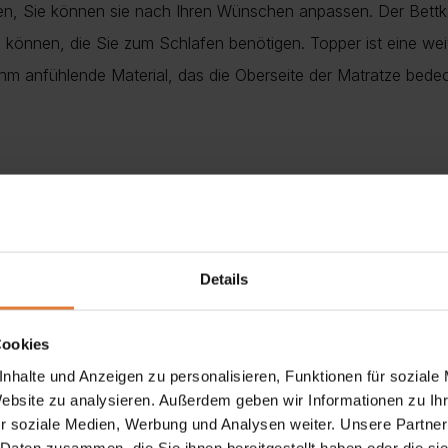
en, Sie können sie nach Ihren Wünschen anpassen. Der Bettkas
önnen, die Sie zum Schlafen benötigen. Topper ist eine we
 anfühlende Material, das die Oberseite der Matratze bedeckt
Details
Cookies
nhalte und Anzeigen zu personalisieren, Funktionen für soziale
Website zu analysieren. Außerdem geben wir Informationen zu I
r soziale Medien, Werbung und Analysen weiter. Unsere Partner
anft und angenehm anfühlt, gleichzeitig stark und strapazierfä
 Daten zusammen, die Sie ihnen bereitgestellt haben oder die s