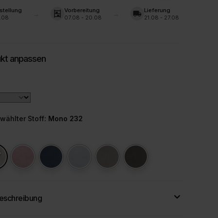
stellung
Vorbereitung
Lieferung
shelves
local_shipping
.08
07.08 - 20.08
21.08 - 27.08
wählter Stoff
: Mono 232
eschreibung