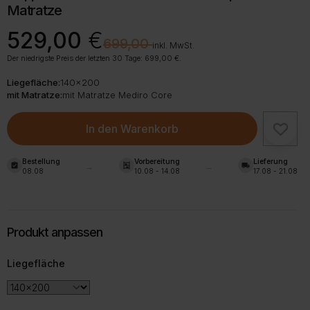
Matratze
Ursprünglicher
Aktueller
529,00
€
€
699,00
Preis
Preis
inkl. MwSt.
war:
ist:
Der niedrigste Preis der letzten 30 Tage:
699,00
€
.
699,00 €
529,00 €.
Liegefläche:
140x200
mit Matratze:
mit Matratze Mediro Core
In den Warenkorb
Bestellung
Vorbereitung
Lieferung
assignment_turned_in
shelves
local_shipping
08.08
10.08 - 14.08
17.08 - 21.08
Liegefläche