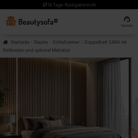
sync
14 Tage Rückgaberecht
support_agent
Kontakt
Startseite
Räume
Schlafzimmer
Doppelbett SARA mit
Bettkasten und optional Matratze