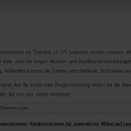
Polstermöbel mit Toleranz +/- 2% beachtet werden müssen. Wi
nur bitte, dass sie wegen Monitor- und Grafikkarteneinstellung
ung. Außerdem können die Farben verschiedener Stoffserien a
chland. Auf die Inseln oder Bergbewohnung stellen wir die War
den Sie von uns vorher informiert.
e-Bewertungen.
ugendzimmer
,
Kleiderschränke für Jugendliche
,
Möbel auf Lag