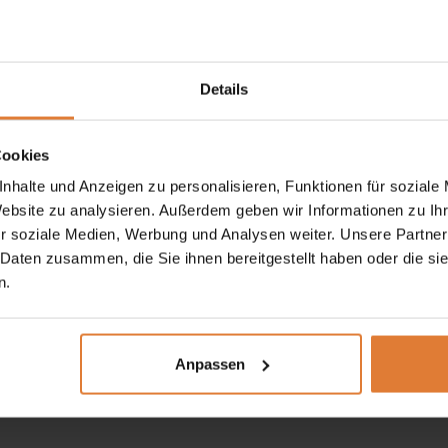
iderschrank
mit
Scharnier-Türen
, der durch seine schlichten,
s Design und maximale Stauraumnutzung legen.
Details
ßzügigen Platz für Ihre Kleidung und Accessoires. Im Inneren 
der Jacken knitterfrei aufzuhängen. Zusätzlich dazu gibt es a
Cookies
stauen.
nhalte und Anzeigen zu personalisieren, Funktionen für soziale
 und ohne Lamellen, fügt sich harmonisch in jede Raumgestal
Website zu analysieren. Außerdem geben wir Informationen zu I
r soziale Medien, Werbung und Analysen weiter. Unsere Partner
nd zugleich warmen Charakter, der Ihrem Schlafzimmer einen s
 Daten zusammen, die Sie ihnen bereitgestellt haben oder die s
n.
ine schlichte Ästhetik, sondern auch durch seine robuste Bauw
, der elegantes Design und Funktionalität vereint, ist dieser 
Anpassen