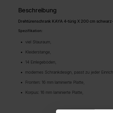
Beschreibung
Drehtürenschrank KAYA 4-türig X 200 cm schwarz
Spezifikation:
viel Stauraum,
Kleiderstange,
14 Einlegeböden,
modernes Schrankdesign, passt zu jeder Einric
Fronten: 16 mm laminierte Platte,
Korpus: 16 mm laminierte Platte,