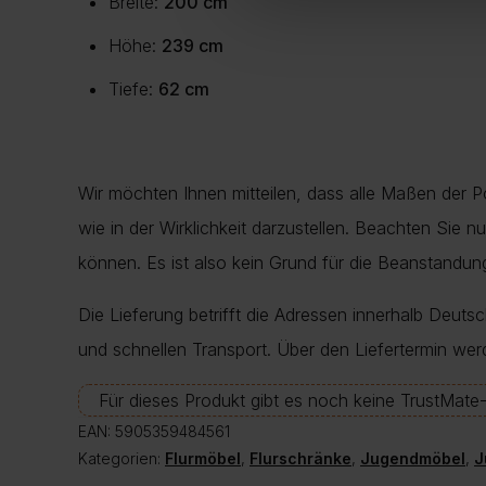
Breite:
200 cm
Höhe:
239 cm
Tiefe:
62 cm
Wir möchten Ihnen mitteilen, dass alle Maßen der 
wie in der Wirklichkeit darzustellen. Beachten Sie 
können. Es ist also kein Grund für die Beanstand
Die Lieferung betrifft die Adressen innerhalb Deuts
und schnellen Transport. Über den Liefertermin wer
Für dieses Produkt gibt es noch keine TrustMat
EAN:
5905359484561
Kategorien:
Flurmöbel
,
Flurschränke
,
Jugendmöbel
,
J