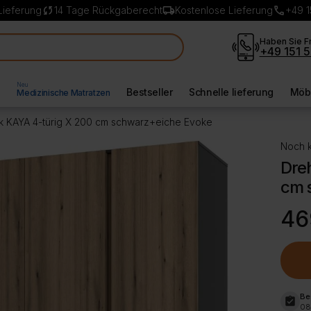
sync
local_shipping
call
Lieferung
14 Tage Rückgaberecht
Kostenlose Lieferung
+49 1
Haben Sie F
+49 151 5
Neu
l
Bestseller
Schnelle lieferung
Möbe
Medizinische Matratzen
k KAYA 4-türig X 200 cm schwarz+eiche Evoke
Noch k
Dre
cm 
Ursp
Aktue
46
Preis
Preis
war:
ist:
549,
469,
Be
assignment_turned_in
08