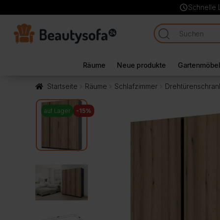
schedule
Schnelle 
Räume
Neue produkte
Gartenmöbe
Startseite
Räume
Schlafzimmer
Drehtürenschran
auf Lager
-15%