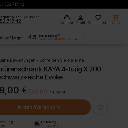
51 552 717 42
support_agent
person
favorite
shopping_cart
ragen?
Rufen Sie uns an!
52 717 42
Kontakt
Profil
Wunschliste
Korb
4.5
l auf Lager
Basierend auf
1999
Bewertungen
eine Bewertungen - Schreiben Sie die erste.
htürenschrank KAYA 4-türig X 200
schwarz+eiche Evoke
rünglicher
ller
9,00
€
€
549,00
inkl. MwSt.
00 €
00 €.
In den Warenkorb
stellung
Lieferung
local_shipping
.08
10.08 - 21.08