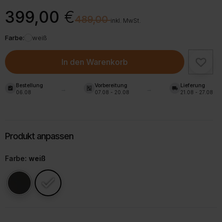
Ursprünglicher
Aktueller
399,00
€
€
489,00
Preis
Preis
inkl. MwSt.
war:
ist:
Farbe:
weiß
489,00 €
399,00 €.
In den Warenkorb
Bestellung
Vorbereitung
Lieferung
assignment_turned_in
shelves
local_shipping
06.08
07.08 - 20.08
21.08 - 27.08
Farbe
: weiß