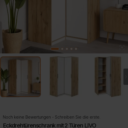
2
1
3
4
5
Noch keine Bewertungen - Schreiben Sie die erste.
Eckdrehtürenschrank mit 2 Türen LIVO