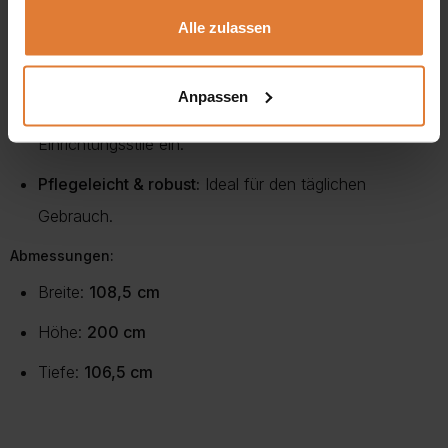
gesammelt haben.
vor Beschädigungen.
Alle zulassen
Moderne Farbkombinationen:
Erhältlich in
Weiß +
Eiche Wikinger
oder
Schwarz + Eiche Wikinger
–
Anpassen
beide Varianten fügen sich harmonisch in moderne
Einrichtungsstile ein.
Pflegeleicht & robust:
Ideal für den täglichen
Gebrauch.
Abmessungen:
Breite:
108,5
cm
Höhe:
200 cm
Tiefe:
106,5 cm