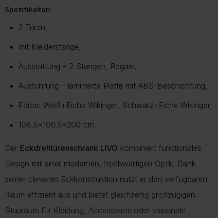
Spezifikaiton:
Hinweis zur Nachhaltigkeit 🌱
Die Lieferzeit ist eine Prognose
basierend auf bisherigen
Mehr über Reklamationen
2 Türen,
Bitte prüfen Sie vor dem Kauf sorgfältig Maße, Eigenschaften
Aufträgen
.
und Ausführung des Produkts. Unnötige Rücksendungen
mit Kleiderstange,
Das genaue Datum hängt von
der aktuellen Routenplanung
.
verursachen zusätzlichen Transport, Verpackungsaufwand und
Der Termin wird jedoch nicht später als angegeben sein.
Ausstattung – 2 Stangen, Regale,
CO2-Emissionen
.
Bei einigen Lieferregionen, z. B. Inseln, kann eine kurze Prüfung
Ausführung – laminierte Platte mit ABS-Beschichtung,
Mit einer bewussten Kaufentscheidung helfen Sie, Retouren zu
durch unseren Kundenservice erforderlich sein.
vermeiden und die Umwelt zu schonen.
Farbe: Weiß+Eiche Wikinger, Schwarz+Eiche Wikinger,
Mehr Informationen zu Lieferung und Versand finden Sie auf
108,5×106,5×200 cm,
unserer Lieferungsseite.
Mehr über Rückgabe
Der
Eckdrehtürenschrank LIVO
kombiniert funktionales
Mehr zur Lieferung
Design mit einer modernen, hochwertigen Optik. Dank
seiner cleveren Eckkonstruktion nutzt er den verfügbaren
Raum effizient aus und bietet gleichzeitig großzügigen
Stauraum für Kleidung, Accessoires oder saisonale