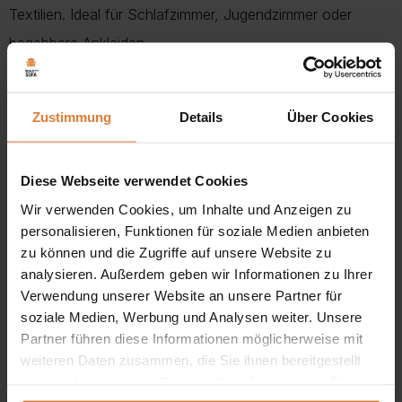
Textilien. Ideal für Schlafzimmer, Jugendzimmer oder
begehbare Ankleiden.
Vorteile & Eigenschaften
Zustimmung
Details
Über Cookies
Platzsparende Ecklösung:
Perfekt für kleine oder
verwinkelte Räume – nutzt Ecken optimal aus.
Diese Webseite verwendet Cookies
2 praktische Drehtüren:
Komfortabler Zugang zum
Wir verwenden Cookies, um Inhalte und Anzeigen zu
gesamten Innenraum.
personalisieren, Funktionen für soziale Medien anbieten
zu können und die Zugriffe auf unsere Website zu
Durchdachte Innenaufteilung:
Mit
2 Kleiderstangen
analysieren. Außerdem geben wir Informationen zu Ihrer
und
geräumigen Regalen
für maximale Organisation.
Verwendung unserer Website an unsere Partner für
soziale Medien, Werbung und Analysen weiter. Unsere
Hochwertige Materialien:
Gefertigt aus
Partner führen diese Informationen möglicherweise mit
strapazierfähiger
laminierter Platte
mit
ABS-
weiteren Daten zusammen, die Sie ihnen bereitgestellt
Beschichtung
für erhöhte Langlebigkeit und Schutz
haben oder die sie im Rahmen Ihrer Nutzung der Dienste