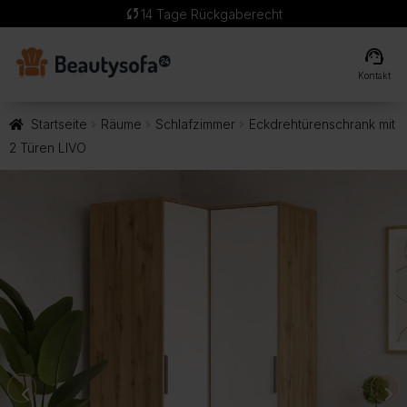
sync
14 Tage Rückgaberecht
support_agent
Kontakt
Startseite
Räume
Schlafzimmer
Eckdrehtürenschrank mit
2 Türen LIVO