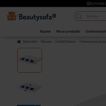
schedule
Schnelle 
Räume
Neue produkte
Gartenmöbe
Startseite
Räume
Schlafzimmer
Federkernmatra