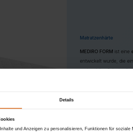
Matratzenhärte
MEDIRO FORM
ist eine
entwickelt wurde, die ei
und
stabiler Stützkraft
s
H2 – mittelweich
Details
Universelle Härte
, 
60–80 kg
. Kombinie
Cookies
unterstützt die
natür
nhalte und Anzeigen zu personalisieren, Funktionen für soziale