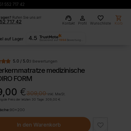
51 552 717 42
support_agent
person
favorite
shopping_cart
ragen?
Rufen Sie uns an!
52 717 42
Kontakt
Profil
Wunschliste
Korb
4.5
l auf Lager
Basierend auf
1994
Bewertungen
5.0 / 5.0
3 Bewertungen
erkernmatratze medizinische
IRO FORM
rünglicher
ller
9,00
€
€
309,00
inkl. MwSt.
igste Preis der letzten 30 Tage:
309,00
€
.
00 €
00 €.
läche:
90x200
In den Warenkorb