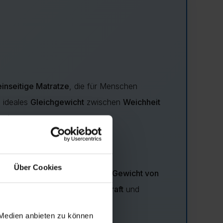
einseitige Matratze
, die für Menschen
n ideales
Gleichgewicht
zwischen
Weichheit
uchen.
Über Cookies
geeignet für Benutzer mit einem
Gewicht von
rt
Flexibilität
mit
solider Stützkraft
und
liche Haltung der Wirbelsäule
.
 Medien anbieten zu können