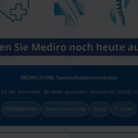
Mit ei
vermei
Mehr I
unsere
Meh
Mehr
MEDIRO FORM Taschenfederkernmatratze
für alle entwickelt, die einen gesunden, erholsamen Schlaf s
Matratzenhärte
Zusammensetzung
Bezug
7-Zonen