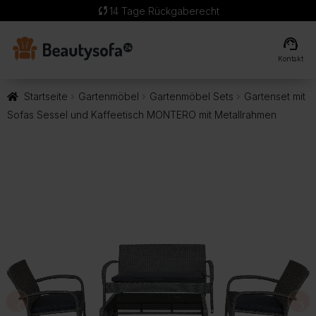
sync
14 Tage Rückgaberecht
support_agent
Kontakt
Startseite
Gartenmöbel
Gartenmöbel Sets
Gartenset mit
Sofas Sessel und Kaffeetisch MONTERO mit Metallrahmen