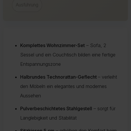
vermeiden und die Umwelt zu schonen.
Ausführung
Mehr Informationen zu Lieferung und Versand finden Sie auf
unserer Lieferungsseite.
Mehr über Rückgabe
Mehr zur Lieferung
Komplettes Wohnzimmer-Set
– Sofa, 2
Sessel und ein Couchtisch bilden eine fertige
Entspannungszone
Halbrundes Technorattan-Geflecht
– verleiht
den Möbeln ein elegantes und modernes
Aussehen
Pulverbeschichtetes Stahlgestell
– sorgt für
Langlebigkeit und Stabilität
Sitzkissen 5 cm
– erhöhen den Komfort beim