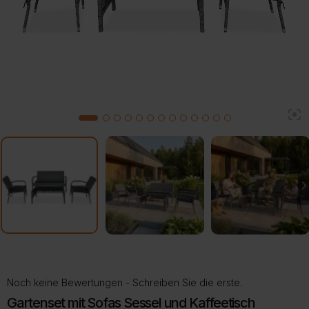
2
1
3
4
5
6
7
8
9
10
11
12
13
Noch keine Bewertungen - Schreiben Sie die erste.
Gartenset mit Sofas Sessel und Kaffeetisch