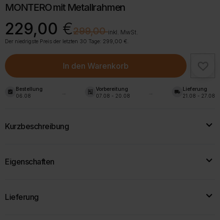
MONTERO mit Metallrahmen
Ursprünglicher
Aktueller
229,00
€
€
299,00
Preis
Preis
inkl. MwSt.
war:
ist:
Der niedrigste Preis der letzten 30 Tage:
299,00
€
.
299,00 €
229,00 €.
In den Warenkorb
Bestellung
Vorbereitung
Lieferung
assignment_turned_in
shelves
local_shipping
06.08
07.08 - 20.08
21.08 - 27.08
Kurzbeschreibung
Gartenmöbelgarnitur mit Sofa, 2 Sesseln und einem Tisch mit
Eigenschaften
Hartglasplatte. Stahlgestell, Technorattan und bequeme 5-cm-
Kissen.
Breite:
45 cm, 68 cm, 119 cm
Lieferung
Tiefe:
85 cm, 68,5 cm
Zur Produktbeschreibung