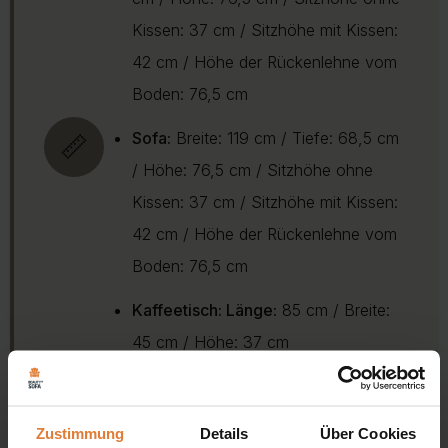
Kissen: 37 cm / Sitzhöhe mit Kissen:
42 cm / Höhe der Rückenlehne vom
Boden: 76,5 cm
Sofa:
Breite: 119 cm / Tiefe: 68,5 cm
📏
/ Höhe: 76,5 cm / Sitzhöhe ohne
Kissen: 37 cm / Sitzhöhe mit Kissen:
42 cm / Höhe der Rückenlehne vom
Boden: 76,5 cm
Kaffeetisch: Länge:
85 cm / Breite:
45 cm / Höhe: 37 cm
Zustimmung
Details
Über Cookies