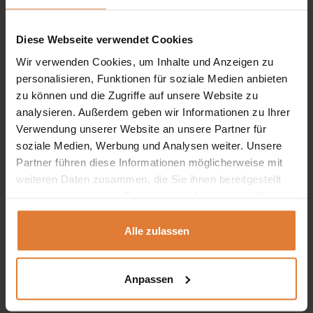
Elegantes Technorattan-Geflecht
Diese Webseite verwendet Cookies
Das Set zeichnet sich durch ein halbrundes
Wir verwenden Cookies, um Inhalte und Anzeigen zu
Technorattan-Geflecht
aus, das den Möbeln
personalisieren, Funktionen für soziale Medien anbieten
einen
eleganten und modernen Charakter
zu können und die Zugriffe auf unsere Website zu
analysieren. Außerdem geben wir Informationen zu Ihrer
verleiht. Dieses Detail sorgt dafür, dass das Set
Verwendung unserer Website an unsere Partner für
leicht, stilvoll und zeitlos wirkt und sich zudem gut
soziale Medien, Werbung und Analysen weiter. Unsere
in verschiedene Außenbereiche einfügt.
Partner führen diese Informationen möglicherweise mit
weiteren Daten zusammen, die Sie ihnen bereitgestellt
haben oder die sie im Rahmen Ihrer Nutzung der Dienste
Robuste Stahlkonstruktion
gesammelt haben.
Das Gestell der Möbel besteht aus
Alle zulassen
pulverbeschichtetem Stahl
, was für Stabilität,
Langlebigkeit und eine angemessene Steifigkeit
Anpassen
der Konstruktion sorgt. Dadurch eignet sich das