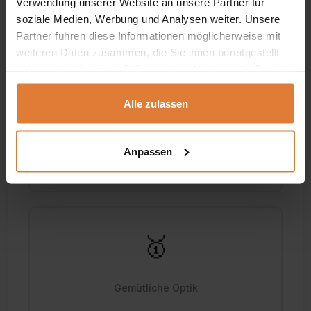
Verwendung unserer Website an unsere Partner für
✨
soziale Medien, Werbung und Analysen weiter. Unsere
Partner führen diese Informationen möglicherweise mit
weiteren Daten zusammen, die Sie ihnen bereitgestellt
Vielseitige Einsatzmöglichkeiten
haben oder die sie im Rahmen Ihrer Nutzung der Dienste
gesammelt haben.
Das Set eignet sich hervorragend für
Alle zulassen
verschiedene Außenbereiche, von der
Terrasse über den Balkon bis hin zum
Anpassen
Garten.
🥇
Gemütliche Optik