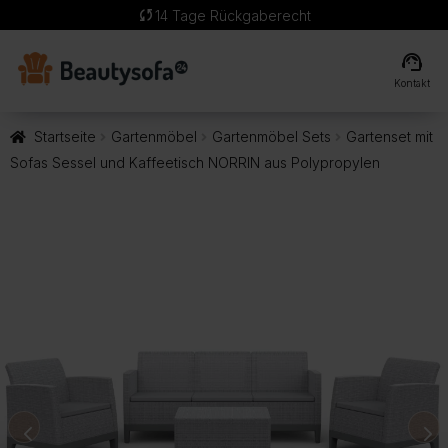
sync
14 Tage Rückgaberecht
support_agent
Kontakt
Startseite
Gartenmöbel
Gartenmöbel Sets
Gartenset mit
Sofas Sessel und Kaffeetisch NORRIN aus Polypropylen