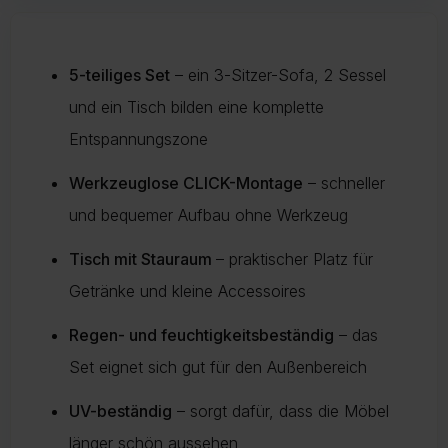
vermeiden und die Umwelt zu schonen.
Mehr Informationen zu Lieferung und Versand finden Sie auf
unserer Lieferungsseite.
Mehr über Rückgabe
5-teiliges Set
– ein 3-Sitzer-Sofa, 2 Sessel
und ein Tisch bilden eine komplette
Mehr zur Lieferung
Entspannungszone
Werkzeuglose CLICK-Montage
– schneller
und bequemer Aufbau ohne Werkzeug
Tisch mit Stauraum
– praktischer Platz für
Getränke und kleine Accessoires
Regen- und feuchtigkeitsbeständig
– das
Set eignet sich gut für den Außenbereich
UV-beständig
– sorgt dafür, dass die Möbel
länger schön aussehen