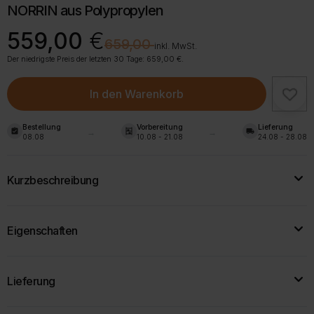
NORRIN aus Polypropylen
Ursprünglicher
Aktueller
559,00
€
€
659,00
Preis
Preis
inkl. MwSt.
war:
ist:
Der niedrigste Preis der letzten 30 Tage:
659,00
€
.
659,00 €
559,00 €.
In den Warenkorb
Bestellung
Vorbereitung
Lieferung
assignment_turned_in
shelves
local_shipping
08.08
10.08 - 21.08
24.08 - 28.08
Kurzbeschreibung
Gartenmöbel-Set Grau für 5 Personen, bestehend aus einem 3-
Eigenschaften
Sitzer-Sofa, Sesseln und einem Tisch mit Stauraum. Regen-,
feuchtigkeits- und UV-beständig.
Breite:
40 cm, 70 cm, 179 cm
Lieferung
Tiefe:
75 cm, 73 cm
Zur Produktbeschreibung