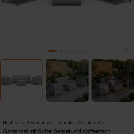
2
1
3
4
5
6
7
Noch keine Bewertungen - Schreiben Sie die erste.
Gartenset mit Sofas Sessel und Kaffeetisch