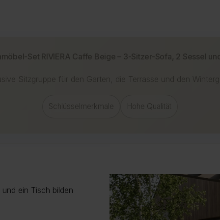
R
B
local_shipping
K
U
D
description
E
task_alt
L
a
Die Li
Hinwei
möbel-Set RIVIERA Caffe Beige – 3-Sitzer-Sofa, 2 Sessel un
Auftr
Bitte 
Meh
und Au
Das g
usive Sitzgruppe für den Garten, die Terrasse und den Winterg
verurs
Der Te
CO2-E
Bei ei
Schlüsselmerkmale
Hohe Qualität
Prüfun
Mit ei
vermei
Mehr I
unsere
Meh
Mehr
 und ein Tisch bilden