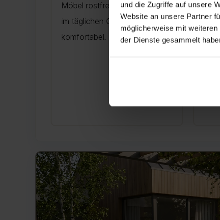
und die Zugriffe auf unsere 
Möbel rostfrei, langlebig und
trag
Website an unsere Partner fü
im täglichen Gebrauch
Feuc
möglicherweise mit weiteren
komfortabel.
leic
der Dienste gesammelt habe
Morg