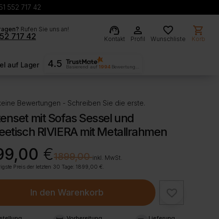
51 552 717 42
support_agent
person
favorite
shopping_cart
ragen?
Rufen Sie uns an!
52 717 42
Kontakt
Profil
Wunschliste
Korb
4.5
l auf Lager
Basierend auf
1994
Bewertungen
eine Bewertungen - Schreiben Sie die erste.
enset mit Sofas Sessel und
eetisch RIVIERA mit Metallrahmen
rünglicher
ller
99,00
€
€
1899,00
inkl. MwSt.
igste Preis der letzten 30 Tage:
1899,00
€
.
,00 €
,00 €.
In den Warenkorb
stellung
Vorbereitung
Lieferung