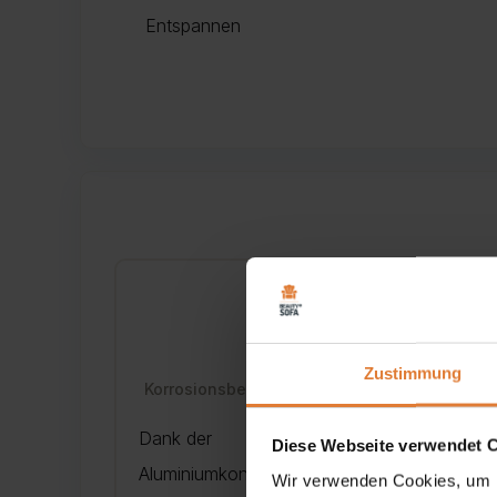
Entspannen
🎖️
Zustimmung
Korrosionsbeständiges Gestell
Dank der
Die
Diese Webseite verwendet 
Aluminiumkonstruktion sind die
Eige
Wir verwenden Cookies, um I