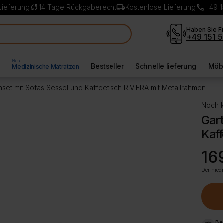
sync
local_shipping
call
Lieferung
14 Tage Rückgaberecht
Kostenlose Lieferung
+49 1
Haben Sie F
+49 151 5
Neu
l
Bestseller
Schnelle lieferung
Möbe
Medizinische Matratzen
nset mit Sofas Sessel und Kaffeetisch RIVIERA mit Metallrahmen
Noch k
Gart
Kaff
Ursp
Aktue
16
Preis
Preis
war:
ist:
Der niedr
1899
1699
Be