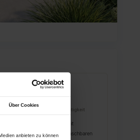
🧼
Über Cookies
Pflegeleichtigkeit
Die Kissen sind mit
abnehmbaren, waschbaren
 Medien anbieten zu können