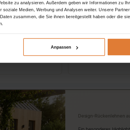
Website zu analysieren. Außerdem geben wir Informationen zu I
en dazu bei, die
beständigen Materialien,
r soziale Medien, Werbung und Analysen weiter. Unsere Partner
htigkeitsaufnahme bei
 Daten zusammen, die Sie ihnen bereitgestellt haben oder die s
wodurch es lange sein
htem Regen oder
n.
ansprechendes Aussehen
entau zu begrenzen.
behält und sich über viele
Jahre hinweg bewährt.
Anpassen
Design-Rückenlehnen au
Ein besonderes Highligh