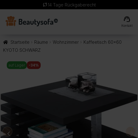
sync
14 Tage Rückgaberecht
support_agent
Kontakt
Startseite
Räume
Wohnzimmer
Kaffeetisch 60×60
KYOTO SCHWARZ
auf Lager
-34%