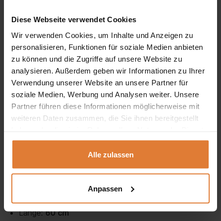
unterzubringen, von Dekorationen bis hin zu Büchern
Diese Webseite verwendet Cookies
und Zeitungen.
Wir verwenden Cookies, um Inhalte und Anzeigen zu
personalisieren, Funktionen für soziale Medien anbieten
Vielseitiger Einsatz:
Es eignet sich sowohl für kleine
zu können und die Zugriffe auf unsere Website zu
als auch für große Räume und passt zu einer Vielzahl
analysieren. Außerdem geben wir Informationen zu Ihrer
von Einrichtungsstilen.
Verwendung unserer Website an unsere Partner für
soziale Medien, Werbung und Analysen weiter. Unsere
Langlebigkeit und Pflegeleichtigkeit:
Die laminierte
Partner führen diese Informationen möglicherweise mit
Spanplatte mit matter Oberfläche oder Acryl mit
weiteren Daten zusammen, die Sie ihnen bereitgestellt
haben oder die sie im Rahmen Ihrer Nutzung der Dienste
glänzender Oberfläche ist widerstandsfähig und leicht
gesammelt haben.
zu reinigen.
Alle zulassen
Abmessungen:
Anpassen
Breite:
60 cm
Länge:
60 cm