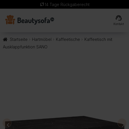
sync
14 Tage Rückgaberecht
support_agent
Kontakt
Startseite
Hartmöbel
Kaffeetische
Kaffeetisch mit
Ausklappfunktion SANO