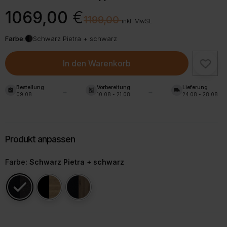
Ursprünglicher
Aktueller
1069,00
€
€
1199,00
Preis
Preis
inkl. MwSt.
war:
ist:
Farbe:
Schwarz Pietra + schwarz
1199,00 €
1069,00 €.
In den Warenkorb
Bestellung
Vorbereitung
Lieferung
assignment_turned_in
shelves
local_shipping
09.08
10.08 - 21.08
24.08 - 28.08
Farbe
: Schwarz Pietra + schwarz