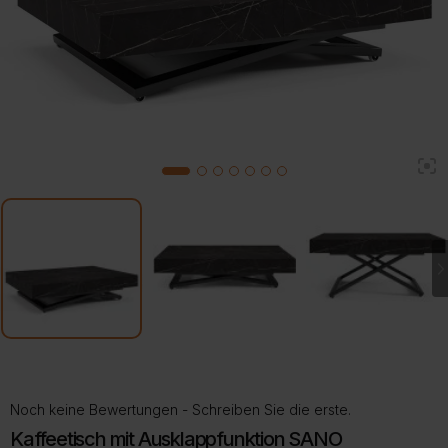
2
1
3
4
5
6
7
Noch keine Bewertungen - Schreiben Sie die erste.
Kaffeetisch mit Ausklappfunktion SANO