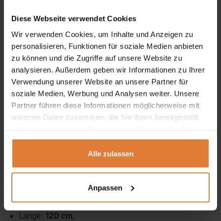
kompakter Couchtisch, verwandelt er sich dank der
Diese Webseite verwendet Cookies
praktischen Ausklappfunktion in einen großzügigen Tisch
Wir verwenden Cookies, um Inhalte und Anzeigen zu
mit einer Länge von bis zu 200 cm – ideal für Gäste,
personalisieren, Funktionen für soziale Medien anbieten
zu können und die Zugriffe auf unsere Website zu
gemeinsame Mahlzeiten oder größere Treffen.
analysieren. Außerdem geben wir Informationen zu Ihrer
Verwendung unserer Website an unsere Partner für
Zwei
Einlegeplatten à 40 cm
ermöglichen eine einfache
soziale Medien, Werbung und Analysen weiter. Unsere
und schnelle Vergrößerung der Tischfläche. SANO ist in
Partner führen diese Informationen möglicherweise mit
stilvollen Farbkombinationen erhältlich:
Schwarz/Black
weiteren Daten zusammen, die Sie ihnen bereitgestellt
haben oder die sie im Rahmen Ihrer Nutzung der Dienste
Pietra
,
Schwarz/Natural Halifax
und
Schwarz/Truffle
gesammelt haben.
Brown
, die sich mühelos in moderne, loftartige oder
Alle zulassen
minimalistische Interieurs einfügen.
Abmessungen:
Anpassen
Länge:
120 cm,