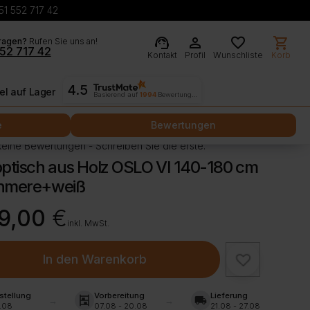
51 552 717 42
support_agent
person
favorite
shopping_cart
ragen?
Rufen Sie uns an!
52 717 42
Kontakt
Profil
Wunschliste
Korb
4.5
l auf Lager
Basierend auf
1994
Bewertungen
e
Bewertungen
eine Bewertungen - Schreiben Sie die erste.
ptisch aus Holz OSLO VI 140-180 cm
hmere+weiß
9,00
€
inkl. MwSt.
In den Warenkorb
stellung
Vorbereitung
Lieferung
shelves
local_shipping
.08
07.08 - 20.08
21.08 - 27.08