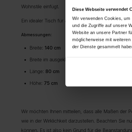
Wohnstile einfügt.
Diese Webseite verwendet 
Wir verwenden Cookies, um I
Ein idealer Tisch für alle, die
zeitloses Design, hoch
und die Zugriffe auf unsere 
Website an unsere Partner fü
Abmessungen:
möglicherweise mit weiteren
der Dienste gesammelt habe
Breite:
140 cm
Breite im ausgeklappten Zustand:
180 cm
Länge:
80 cm
Höhe:
75 cm
Wir möchten Ihnen mitteilen, dass alle Maßen der 
wie in der Wirklichkeit darzustellen. Beachten Sie 
können. Es ist also kein Grund für die Beanstand