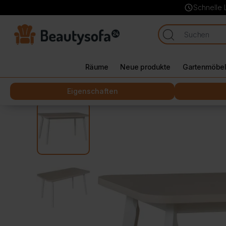
schedule
Schnelle 
Räume
Neue produkte
Gartenmöbe
Startseite
Räume
Esszimmer
Klapptisch aus Hol
Eigenschaften