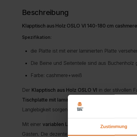
Beschreibung
Klapptisch aus Holz OSLO VI 140-180 cm cashmer
Spezifikation:
die Platte ist mit einer laminierten Platte versehe
Die Beine und Seitenteile sind aus Buchenholz g
Farbe: cashmere+weiß
Der
Klapptisch aus Holz OSLO VI
in der stilvollen
Tischplatte mit laminierter Oberfläche
ist pflegele
Langlebigkeit sorgen.
Mit einer
variablen Länge von 140 – 180 cm
lässt s
Zustimmung
Gästen. Die dezente
Cashmere-Tönung in Kombina