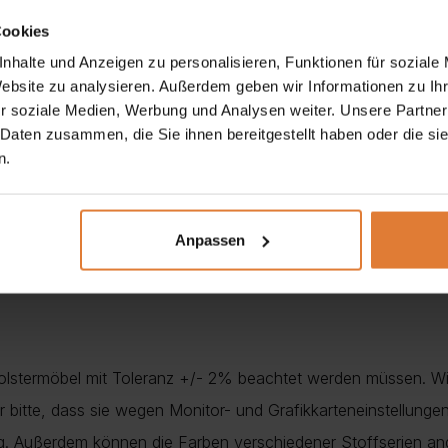
Cookies
nhalte und Anzeigen zu personalisieren, Funktionen für soziale
wertige Materialien und praktische Vielseitigkeit
schätzen.
Website zu analysieren. Außerdem geben wir Informationen zu I
r soziale Medien, Werbung und Analysen weiter. Unsere Partner
 Daten zusammen, die Sie ihnen bereitgestellt haben oder die s
n.
Anpassen
Polstermöbel mit Toleranz +/- 2% beachtet werden müssen. Wi
nur bitte, dass sie wegen Monitor- und Grafikkarteneinstellung
ung. Außerdem können die Farben verschiedener Stoffserien a