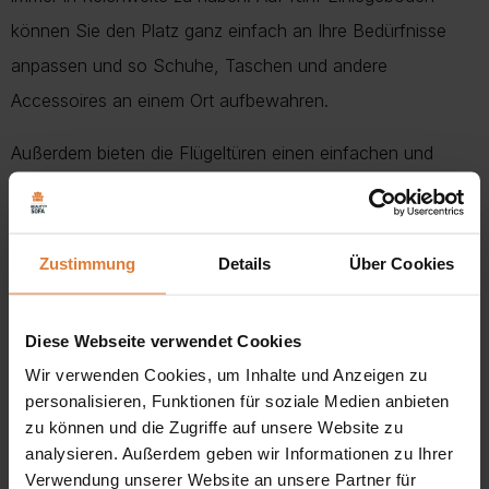
können Sie den Platz ganz einfach an Ihre Bedürfnisse
anpassen und so Schuhe, Taschen und andere
Accessoires an einem Ort aufbewahren.
Außerdem bieten die Flügeltüren einen einfachen und
schnellen Zugriff auf Ihre Sachen.
Unser zweitüriger Kleiderschrank ist ein robustes und
Zustimmung
Details
Über Cookies
langlebiges Möbelstück, das aus den besten Materialien
hergestellt wird. Er ist in vier Farben erhältlich, passt
Diese Webseite verwendet Cookies
perfekt zu jeder Einrichtung und ermöglicht eine optimale
Wir verwenden Cookies, um Inhalte und Anzeigen zu
Raumaufteilung. Mit dem Kauf unseres Produkts erhalten
personalisieren, Funktionen für soziale Medien anbieten
Sie nicht nur eine praktische Lösung, sondern auch ein
zu können und die Zugriffe auf unsere Website zu
stilvolles Dekorationselement für Ihr Zuhause.
analysieren. Außerdem geben wir Informationen zu Ihrer
Verwendung unserer Website an unsere Partner für