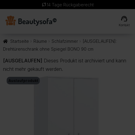
sync
14 Tage Rückgaberecht
support_agent
Kontakt
Startseite
Räume
Schlafzimmer
[AUSGELAUFEN]:
Drehtürenschrank ohne Spiegel BONO 90 cm
[AUSGELAUFEN]
Dieses Produkt ist archiviert und kann
nicht mehr gekauft werden.
Auslaufprodukt