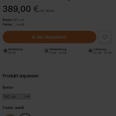
389,00
€
inkl. MwSt.
Breite:
140 cm
Farbe:
weiß
In den Warenkorb
Bestellung
Vorbereitung
Lieferung
assignment_turned_in
shelves
local_shipping
10.08
11.08 - 24.08
25.08 - 31.08
Breite
Farbe
: weiß