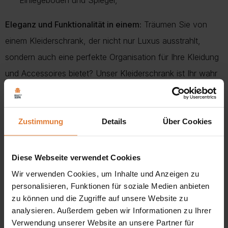
Einlegeböden und Spiegel,
Eleganz und Funktionalität in einem:
Träumen Sie von
einem Kleiderschrank, der nicht nur Luxus ausstrahlt,
sondern auch eine perfekte Organisation für Ihre Kleidung
und Accessoires bietet? Unser Kleiderschrank ist Ihr wahr
gewordener Traum, der außergewöhnliche Qualität mit
funktionellem Design verbindet.
Zustimmung
Details
Über Cookies
Hochwertige Materialien für Langlebigkeit und Eleganz:
Der Schrank ist aus einer hochwertigen beschichteten
Diese Webseite verwendet Cookies
Platte gefertigt, die nicht nur ein elegantes Aussehen,
Wir verwenden Cookies, um Inhalte und Anzeigen zu
sondern auch eine lange Lebensdauer garantiert. Der
personalisieren, Funktionen für soziale Medien anbieten
Korpus und die Fronten sind aus 16 mm dicken
zu können und die Zugriffe auf unsere Website zu
analysieren. Außerdem geben wir Informationen zu Ihrer
Spanplatten gefertigt, die die Festigkeit und Stabilität der
Verwendung unserer Website an unsere Partner für