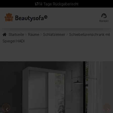
sync
14 Tage Rückgaberecht
support_agent
Kontakt
Startseite
Räume
Schlafzimmer
Schiebetürenschrank mit
Spiegel HADI