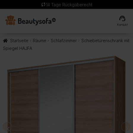
sync
14 Tage Rückgaberecht
support_agent
Kontakt
Startseite
Räume
Schlafzimmer
Schiebetürenschrank mit
Spiegel HAJFA