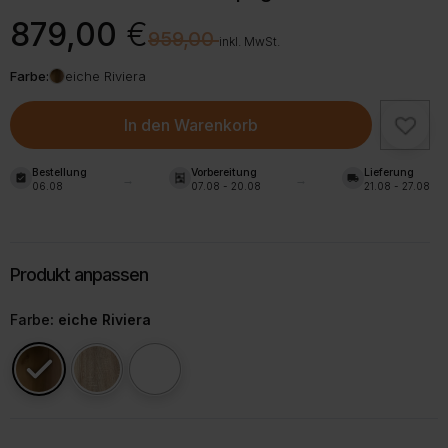
Ursprünglicher
Aktueller
879,00
€
€
959,00
Preis
Preis
inkl. MwSt.
war:
ist:
Farbe:
eiche Riviera
959,00 €
879,00 €.
In den Warenkorb
Bestellung
Vorbereitung
Lieferung
assignment_turned_in
shelves
local_shipping
06.08
07.08 - 20.08
21.08 - 27.08
Farbe
: eiche Riviera