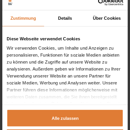
ABS-Kanten (erhöhen die Widerstandsfähigkeit gegen
Abrieb und Feuchtigkeit),
Zustimmung
Details
Über Cookies
Aluminiumprofile an den Einlegeböden,
Diese Webseite verwendet Cookies
Wir verwenden Cookies, um Inhalte und Anzeigen zu
personalisieren, Funktionen für soziale Medien anbieten
Entdecken Sie die perfekte Kombination aus Stil und
zu können und die Zugriffe auf unsere Website zu
Funktionalität mit unserem Kleiderschrank HAJFA. Mit drei
analysieren. Außerdem geben wir Informationen zu Ihrer
praktischen Schubladen und einem großen Spiegel bietet
Verwendung unserer Website an unsere Partner für
soziale Medien, Werbung und Analysen weiter. Unsere
dieser elegante Kleiderschrank nicht nur Platz für alles,
Partner führen diese Informationen möglicherweise mit
was Sie brauchen, sondern erweckt auch Ihren Raum zum
weiteren Daten zusammen, die Sie ihnen bereitgestellt
Leben. Das Zusammenspiel von modernem Design und
haben oder die sie im Rahmen Ihrer Nutzung der Dienste
gesammelt haben.
praktischem Nutzen macht HAJFA zur perfekten Wahl für
Alle zulassen
alle, die ein Möbelstück suchen, das sowohl zur