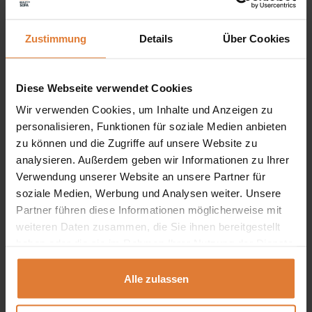
Zustimmung
Details
Über Cookies
Wir möchten Ihnen mitteilen, dass alle Maßen der
Polstermöbel mit Toleranz +/- 2% beachtet werden
Diese Webseite verwendet Cookies
müssen. Wir geben uns die Mühe, Ihnen alle Farben
Wir verwenden Cookies, um Inhalte und Anzeigen zu
ähnlich wie in der Wirklichkeit darzustellen. Beachten Sie
personalisieren, Funktionen für soziale Medien anbieten
zu können und die Zugriffe auf unsere Website zu
nur bitte, dass sie wegen Monitor- und
analysieren. Außerdem geben wir Informationen zu Ihrer
Grafikkarteneinstellungen ein bisschen von der Wirklichkeit
Verwendung unserer Website an unsere Partner für
abweichen können. Es ist also kein Grund für die
soziale Medien, Werbung und Analysen weiter. Unsere
Partner führen diese Informationen möglicherweise mit
Beanstandung. Außerdem können die Farben
weiteren Daten zusammen, die Sie ihnen bereitgestellt
verschiedener Stoffserien andere Farbnuancen haben.
haben oder die sie im Rahmen Ihrer Nutzung der Dienste
gesammelt haben.
Die Lieferung betrifft die Adressen innerhalb Deutschland.
Alle zulassen
Auf die Inseln oder Bergbewohnung stellen wir die Ware
nicht zu. Wir verfügen über den eigenen, sicheren und