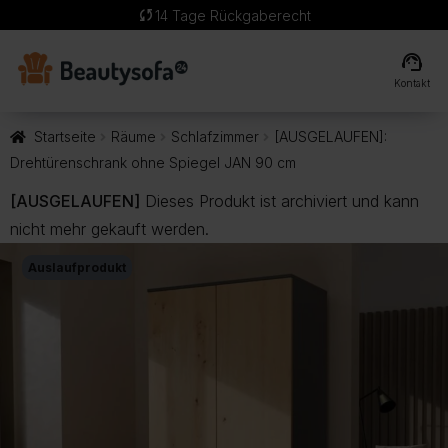
sync
14 Tage Rückgaberecht
support_agent
Kontakt
Startseite
Räume
Schlafzimmer
[AUSGELAUFEN]:
Drehtürenschrank ohne Spiegel JAN 90 cm
[AUSGELAUFEN]
Dieses Produkt ist archiviert und kann
nicht mehr gekauft werden.
Auslaufprodukt