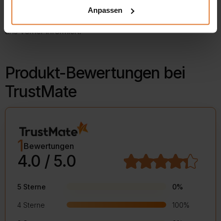
Anpassen
schnellen Transport. Über den Liefertermin werden Sie von
uns vorher informiert.
Produkt-Bewertungen bei
TrustMate
1
Bewertungen
4.0 / 5.0
5 Sterne
0%
4 Sterne
100%