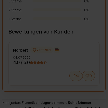
3 Sterne
0%
2 Sterne
0%
1 Sterne
0%
Bewertungen von Kunden
verified_user
Norbert
Verifiziert
04.07.2025
4.0 / 5.0
thumb_up
thumb_down
0
0
Kategorien:
Flurmöbel
,
Jugendzimmer
,
Schlafzimmer
,