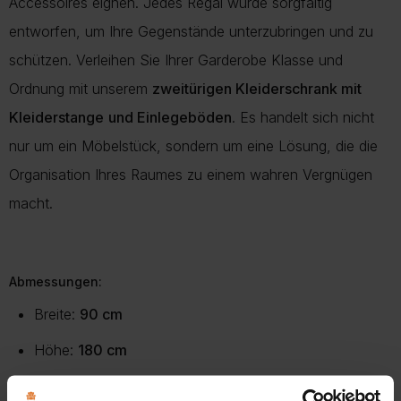
Accessoires eignen. Jedes Regal wurde sorgfältig
entworfen, um Ihre Gegenstände unterzubringen und zu
schützen. Verleihen Sie Ihrer Garderobe Klasse und
Ordnung mit unserem
zweitürigen Kleiderschrank mit
Kleiderstange
und Einlegeböden
. Es handelt sich nicht
nur um ein Möbelstück, sondern um eine Lösung, die die
Organisation Ihres Raumes zu einem wahren Vergnügen
macht.
Abmessungen:
Breite:
90 cm
Höhe:
180 cm
Tiefe:
50 cm