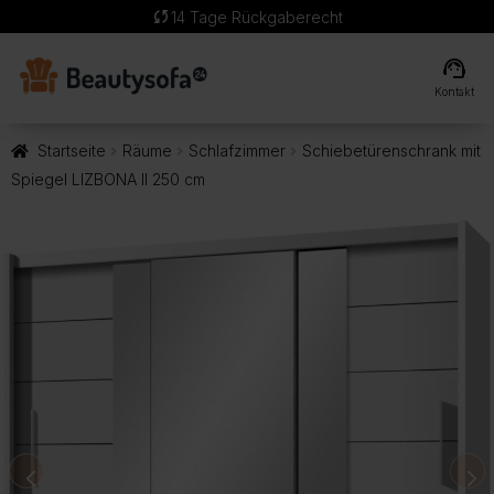
sync
14 Tage Rückgaberecht
support_agent
Kontakt
Startseite
Räume
Schlafzimmer
Schiebetürenschrank mit
Spiegel LIZBONA II 250 cm