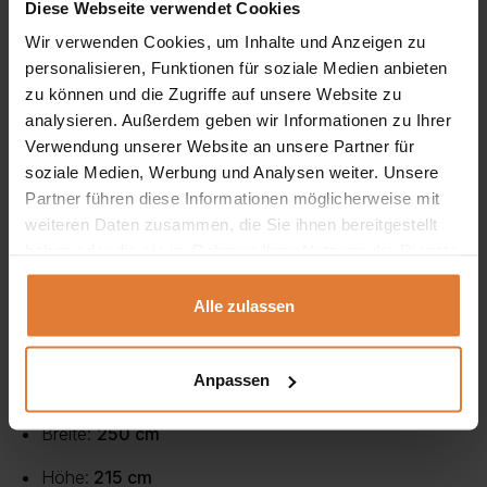
Diese Webseite verwendet Cookies
Schlafzimmer als auch für ein elegantes Wohnzimmer.
Wir verwenden Cookies, um Inhalte und Anzeigen zu
personalisieren, Funktionen für soziale Medien anbieten
Dieser
große
Kleiderschrank
Lizbona
II
b
ietet
Platz
für
zu können und die Zugriffe auf unsere Website zu
alles
,
was
Sie
b
rauchen
,
dank
einer
großen
Anzahl
von
analysieren. Außerdem geben wir Informationen zu Ihrer
Regalen
u
nd
einer
hängenden
Stange
,
die
dafür
sorgt
,
Verwendung unserer Website an unsere Partner für
soziale Medien, Werbung und Analysen weiter. Unsere
dass
Ihre
Kleidung
nicht
zerknittert
wird
.
Für
kleinere
Partner führen diese Informationen möglicherweise mit
Gegenstände
sind
2
große
Schubladen
vorgesehen
.
weiteren Daten zusammen, die Sie ihnen bereitgestellt
haben oder die sie im Rahmen Ihrer Nutzung der Dienste
Die
Garderobe
wurde
in
zwei
Farben
ausgeführt
:
Weiß
u
nd
gesammelt haben.
Sonoma-Eiche
.
Diese
Farben
werden
in
jedem
Interieur
Alle zulassen
elegant
aussehen
.
Anpassen
Abmessungen:
Breite:
250 cm
Höhe:
215 cm