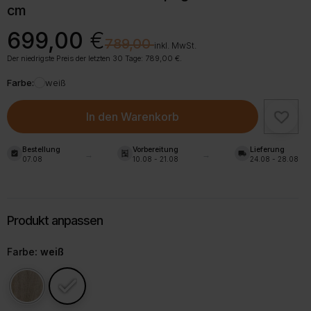
cm
Ursprünglicher
Aktueller
699,00
€
€
789,00
Preis
Preis
inkl. MwSt.
war:
ist:
Der niedrigste Preis der letzten 30 Tage:
789,00
€
.
789,00 €
699,00 €.
Farbe:
weiß
In den Warenkorb
Bestellung
Vorbereitung
Lieferung
assignment_turned_in
shelves
local_shipping
07.08
10.08 - 21.08
24.08 - 28.08
Farbe
: weiß