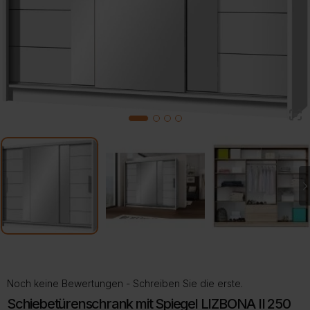
2
1
3
4
Noch keine Bewertungen - Schreiben Sie die erste.
Schiebetürenschrank mit Spiegel LIZBONA II 250