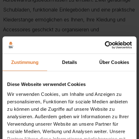
Schubladen, funktionale Einlegeböden und eine praktische
Kleiderstange ermöglichen es Ihnen, Ihre Kleidung und
Accessoires geschickt zu organisieren und
aufzubewahren.
Elegante Flügeltüren:
Zustimmung
Details
Über Cookies
Unser Kleiderschrank vereint Funktionalität und Ästhetik,
dank der Türen mit massiven Scharnieren. Sie lassen sich
leichtgängig öffnen und garantieren einen einfachen
Diese Webseite verwendet Cookies
Zugang zu Ihrem Kleiderschrank bei gleichzeitig modernem
Wir verwenden Cookies, um Inhalte und Anzeigen zu
personalisieren, Funktionen für soziale Medien anbieten
Design.
zu können und die Zugriffe auf unsere Website zu
analysieren. Außerdem geben wir Informationen zu Ihrer
Auffälliger Spiegel an der Vorderseite:
Verwendung unserer Website an unsere Partner für
Die Vorderseite des Kleiderschranks ist mit einem
soziale Medien, Werbung und Analysen weiter. Unsere
beeindruckenden Spiegel verziert, der dem Innenraum
Partner führen diese Informationen möglicherweise mit