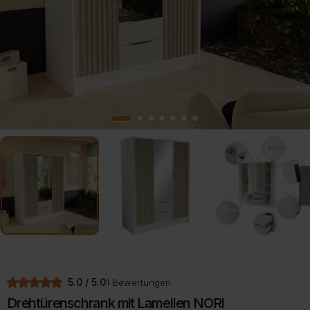
2
1
3
4
5
6
7
5.0 / 5.0
1 Bewertungen
Drehtürenschrank mit Lamellen NORI