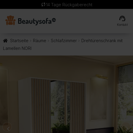
sync
14 Tage Rückgaberecht
support_agent
Kontakt
Startseite
Räume
Schlafzimmer
Drehtürenschrank mit
Lamellen NORI