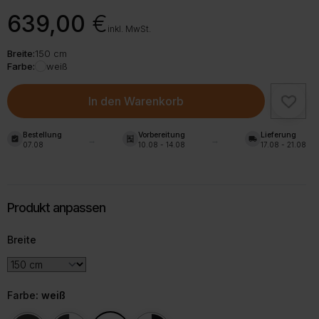
639,00
€
inkl. MwSt.
Breite:
150 cm
Farbe:
weiß
In den Warenkorb
Bestellung
Vorbereitung
Lieferung
assignment_turned_in
shelves
local_shipping
07.08
10.08 - 14.08
17.08 - 21.08
Breite
Farbe
: weiß