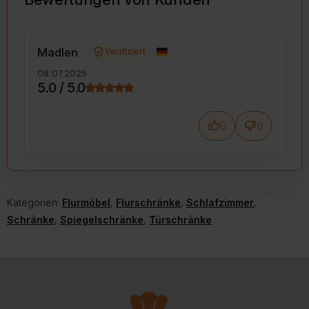
verified_user
Madlen
Verifiziert
08.07.2025
5.0 / 5.0
thumb_up
thumb_down
0
0
Kategorien:
Flurmöbel
,
Flurschränke
,
Schlafzimmer
,
Schränke
,
Spiegelschränke
,
Türschränke