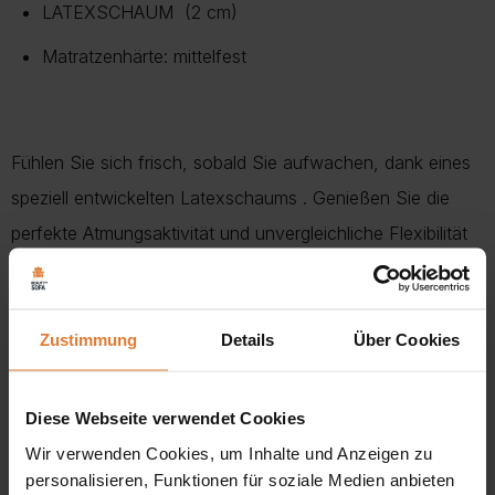
LATEXSCHAUM (2 cm)
Matratzenhärte: mittelfest
Fühlen Sie sich frisch, sobald Sie aufwachen, dank eines
speziell entwickelten Latexschaums . Genießen Sie die
perfekte Atmungsaktivität und unvergleichliche Flexibilität
Auflagepunkte durch die spezielle Blasenstruktur. Es wird
die perfekte Unterstützung für Ihre Wirbelsäule sein.
Zustimmung
Details
Über Cookies
Der Beitrag der Matratze basiert auf einer doppelten
Schicht von unabhängig voneinander arbeitenden
Diese Webseite verwendet Cookies
Taschenfedern
Wir verwenden Cookies, um Inhalte und Anzeigen zu
Die Kombination von Minipocket + Taschenfedern
personalisieren, Funktionen für soziale Medien anbieten