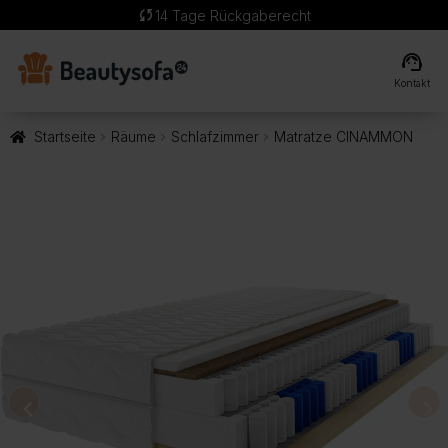
sync
14 Tage Rückgaberecht
support_agent
Kontakt
Startseite
Räume
Schlafzimmer
Matratze CINAMMON