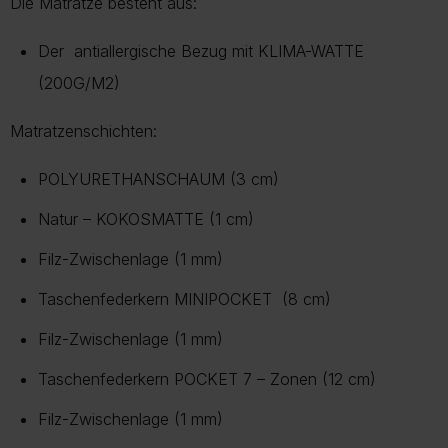
Die Matratze besteht aus:
Aufträgen
.
und Ausführung des Produkts. Unnötige Rücksendungen
Das genaue Datum hängt von
der aktuellen Routenplanung
.
Der antiallergische Bezug mit KLIMA-WATTE
verursachen zusätzlichen Transport, Verpackungsaufwand und
Der Termin wird jedoch nicht später als angegeben sein.
CO2-Emissionen
(200G/M2)
.
Bei einigen Lieferregionen, z. B. Inseln, kann eine kurze Prüfung
Mit einer bewussten Kaufentscheidung helfen Sie, Retouren zu
Matratzenschichten:
durch unseren Kundenservice erforderlich sein.
vermeiden und die Umwelt zu schonen.
Mehr Informationen zu Lieferung und Versand finden Sie auf
POLYURETHANSCHAUM (3 cm)
unserer Lieferungsseite.
Mehr über Rückgabe
Natur – KOKOSMATTE (1 cm)
Mehr zur Lieferung
Filz-Zwischenlage (1 mm)
Taschenfederkern MINIPOCKET (8 cm)
Filz-Zwischenlage (1 mm)
Taschenfederkern POCKET 7 – Zonen (12 cm)
Filz-Zwischenlage (1 mm)