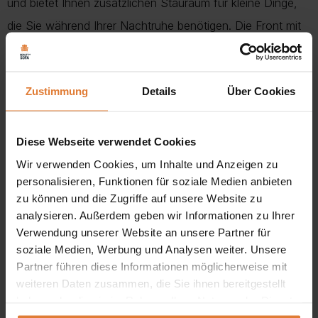
und bietet Ihnen zusätzlichen Stauraum für kleine Dinge,
die Sie während Ihrer Nachtruhe benötigen. Die Front mit
ihren dekorativen Rillen und der geometrische Rahmen aus
pulverbeschichtetem Stahl sind die auffälligsten Merkmale.
Zustimmung
Details
Über Cookies
Ergänzt wird das Ganze durch einen goldenen
Aluminiumgriff, der dem Möbel einen eleganten Charakter
verleiht.
Diese Webseite verwendet Cookies
Wir verwenden Cookies, um Inhalte und Anzeigen zu
Abmessungen:
personalisieren, Funktionen für soziale Medien anbieten
zu können und die Zugriffe auf unsere Website zu
Breite:
54 cm
analysieren. Außerdem geben wir Informationen zu Ihrer
Verwendung unserer Website an unsere Partner für
Höhe:
56 cm
soziale Medien, Werbung und Analysen weiter. Unsere
Tiefe:
39 cm
Partner führen diese Informationen möglicherweise mit
weiteren Daten zusammen, die Sie ihnen bereitgestellt
haben oder die sie im Rahmen Ihrer Nutzung der Dienste
gesammelt haben.