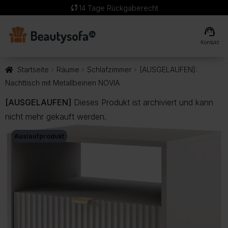
sync
14 Tage Rückgaberecht
support_agent
Kontakt
Startseite
Räume
Schlafzimmer
[AUSGELAUFEN]:
Nachttisch mit Metallbeinen NOVIA
[AUSGELAUFEN]
Dieses Produkt ist archiviert und kann
nicht mehr gekauft werden.
Auslaufprodukt