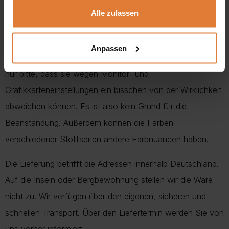
Wir möchten Ihnen mitteilen, dass alle Maßen der
Alle zulassen
Polstermöbel mit Toleranz +/- 2% beachtet werden
müssen. Wir geben uns die Mühe, Ihnen alle Farben
Anpassen
ähnlich wie in der Wirklichkeit darzustellen. Beachten Sie
nur bitte, dass sie wegen Monitor- und
Grafikkarteneinstellungen ein bisschen von der Wirklichkeit
abweichen können. Es ist also kein Grund für die
Beanstandung. Außerdem können die Farben
verschiedener Stoffserien andere Farbnuancen haben.
Die Lieferung betrifft die Adressen innerhalb Deutschland.
Auf die Inseln oder Bergbewohnung stellen wir die Ware
nicht zu. Wir verfügen über den eigenen, sicheren und
schnellen Transport. Über den Liefertermin werden Sie von