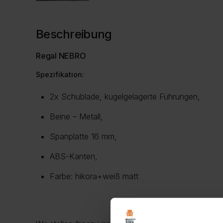
Beschreibung
Regal NEBRO
Spezifikation:
2x Schublade, kugelgelagerte Führungen,
Beine – Metall,
Spanplatte 16 mm,
ABS-Kanten,
Farbe: hikora+weiß matt