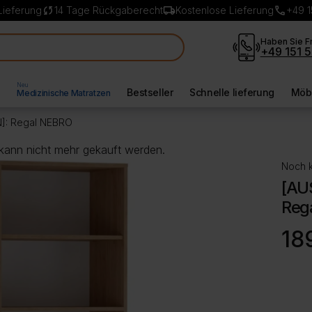
sync
local_shipping
call
Lieferung
14 Tage Rückgaberecht
Kostenlose Lieferung
+49 1
Haben Sie F
+49 151 5
Neu
l
Bestseller
Schnelle lieferung
Möbe
Medizinische Matratzen
]: Regal NEBRO
 kann nicht mehr gekauft werden.
Noch k
[AU
Reg
18