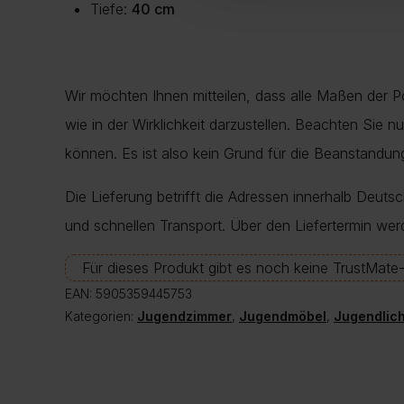
Tiefe:
40 cm
Wir möchten Ihnen mitteilen, dass alle Maßen der 
wie in der Wirklichkeit darzustellen. Beachten Sie 
können. Es ist also kein Grund für die Beanstand
Die Lieferung betrifft die Adressen innerhalb Deuts
und schnellen Transport. Über den Liefertermin wer
Für dieses Produkt gibt es noch keine TrustMat
EAN:
5905359445753
Kategorien:
Jugendzimmer
,
Jugendmöbel
,
Jugendlic