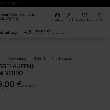
51 552 717 42
support_agent
person
favorite
shopping_cart
ragen?
Rufen Sie uns an!
52 717 42
Kontakt
Profil
Wunschliste
Korb
4.5
l auf Lager
Basierend auf
1997
Bewertungen
eine Bewertungen - Schreiben Sie die erste.
SGELAUFEN]:
al NEBRO
9,00
€
inkl. MwSt.