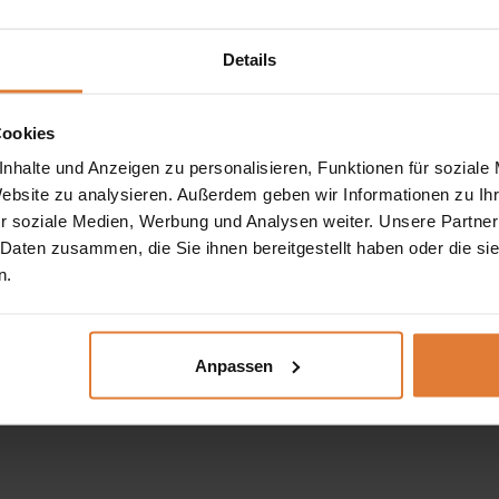
 das für den dynamischen Lebensstil junger Menschen entwi
n einen eleganten Kontrast. Die massiven
Metallbeine
verlei
Details
gn.
den
und
offenen Einlegeböden
ausgestattet, die Ihnen eine g
Cookies
en
Metallgriffe
erleichtern nicht nur das Öffnen der Schublade
nhalte und Anzeigen zu personalisieren, Funktionen für soziale
Website zu analysieren. Außerdem geben wir Informationen zu I
t.
r soziale Medien, Werbung und Analysen weiter. Unsere Partner
 Daten zusammen, die Sie ihnen bereitgestellt haben oder die s
uch ein stilvolles Einrichtungselement. Unser
Jugendzimmer-
n.
 praktisch, sondern auch modisch und optisch ansprechend is
hrem Jugendzimmer.
Anpassen