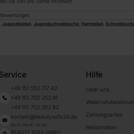
den Sie von uns vorher informiert.
e-Bewertungen.
,
Jugendmöbel
,
Jugendschreibtische
,
Hartmöbel
,
Schreibtisch
Service
Hilfe
+49 151 552 717 42
Über uns
+49 151 702 252 81
Widerrufsbelehrun
+49 151 702 252 82
Zahlungsarten
kontakt@beautysofa24.de
Mo-Fr. Von 8 - 16 Uhr
Reklamation
BEAUTY SOFA GMBH