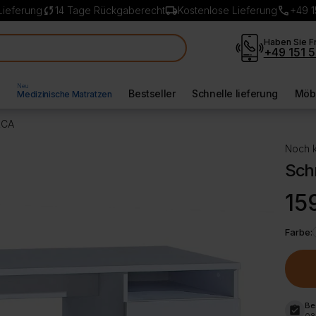
sync
local_shipping
call
Lieferung
14 Tage Rückgaberecht
Kostenlose Lieferung
+49 1
Haben Sie F
+49 151 5
Neu
l
Bestseller
Schnelle lieferung
Möbe
Medizinische Matratzen
RCA
Noch k
Sch
15
Farbe:
Be
assignment_turned_in
08