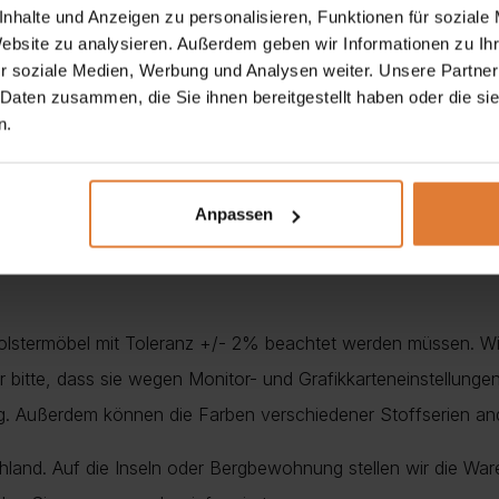
Prüfun
nhalte und Anzeigen zu personalisieren, Funktionen für soziale
vermei
Mehr I
Website zu analysieren. Außerdem geben wir Informationen zu I
r soziale Medien, Werbung und Analysen weiter. Unsere Partner
unsere
Meh
 Daten zusammen, die Sie ihnen bereitgestellt haben oder die s
n.
Mehr
Anpassen
Polstermöbel mit Toleranz +/- 2% beachtet werden müssen. Wi
nur bitte, dass sie wegen Monitor- und Grafikkarteneinstellung
ung. Außerdem können die Farben verschiedener Stoffserien a
chland. Auf die Inseln oder Bergbewohnung stellen wir die War