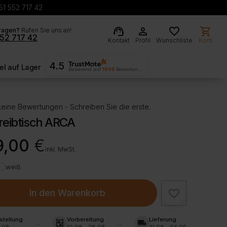
51 552 717 42
support_agent
person
favorite
shopping_cart
ragen?
Rufen Sie uns an!
52 717 42
Kontakt
Profil
Wunschliste
Korb
4.5
l auf Lager
Basierend auf
1998
Bewertungen
eine Bewertungen - Schreiben Sie die erste.
reibtisch ARCA
9,00
€
inkl. MwSt.
weiß
In den Warenkorb
stellung
Vorbereitung
Lieferung
shelves
local_shipping
.08
10.08 - 28.08
31.08 - 04.09