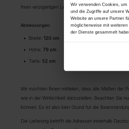
Wir verwenden Cookies, um I
Ihren
einzigartigen
Lebensstil
widerspiegelt
.
und die Zugriffe auf unsere 
Website an unsere Partner fü
möglicherweise mit weiteren
Abmessungen:
der Dienste gesammelt habe
Breite:
120 cm
Höhe:
79 cm
Tiefe:
52 cm
Wir möchten Ihnen mitteilen, dass alle Maßen der 
wie in der Wirklichkeit darzustellen. Beachten Sie 
können. Es ist also kein Grund für die Beanstand
Die Lieferung betrifft die Adressen innerhalb Deuts