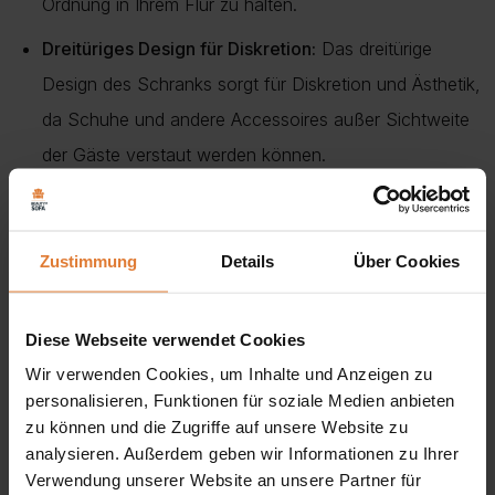
Ordnung in Ihrem Flur zu halten.
Dreitüriges Design für Diskretion:
Das dreitürige
Design des Schranks sorgt für Diskretion und Ästhetik,
da Schuhe und andere Accessoires außer Sichtweite
der Gäste verstaut werden können.
Elegantes Design für ein harmonisches Arrangement:
Das schlichte, aber elegante Design des Schranks fügt
Zustimmung
Details
Über Cookies
sich perfekt in verschiedene Einrichtungsstile ein und
verleiht dem Flur Charakter und Stil.
Diese Webseite verwendet Cookies
Unser kleiner zweitüriger Schuhschrank ist nicht nur ein
Wir verwenden Cookies, um Inhalte und Anzeigen zu
Möbelstück zur Aufbewahrung von Schuhen, sondern
personalisieren, Funktionen für soziale Medien anbieten
zu können und die Zugriffe auf unsere Website zu
auch ein dekoratives Element, das den Charakter Ihres
analysieren. Außerdem geben wir Informationen zu Ihrer
Flurs unterstreicht. Entscheiden Sie sich für Funktionalität,
Verwendung unserer Website an unsere Partner für