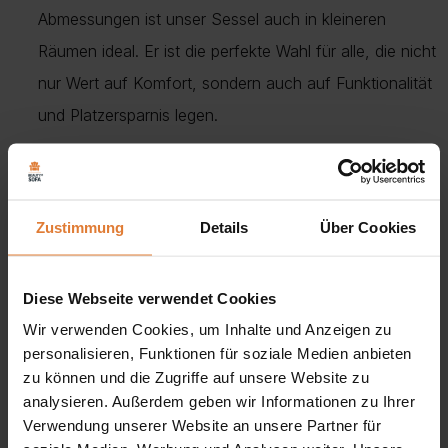
Abmessungen ist unser Sessel auch in kleineren
Räumen ideal. Er ist die perfekte Wahl für alle, die nicht
nur Wert auf Komfort, sondern auch auf Funktionalität
und Platzersparnis legen.
Schaffen Sie sich Ihre einzigartige Entspannungszone mit
dem Sessel der POSO-Cord-Kollektion – lassen Sie jeden
Moment, den Sie zu Hause verbringen, voll von Komfort,
Zustimmung
Details
Über Cookies
Gemütlichkeit und Eleganz sein!
Diese Webseite verwendet Cookies
Abmessungen:
Wir verwenden Cookies, um Inhalte und Anzeigen zu
Breite:
82 cm
personalisieren, Funktionen für soziale Medien anbieten
Höhe:
94 cm
zu können und die Zugriffe auf unsere Website zu
analysieren. Außerdem geben wir Informationen zu Ihrer
Tiefe:
88 cm
Verwendung unserer Website an unsere Partner für