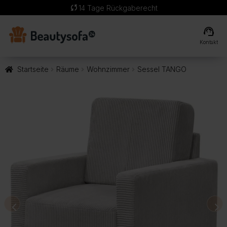
sync
14 Tage Rückgaberecht
support_agent
Kontakt
Startseite
Räume
Wohnzimmer
Sessel TANGO