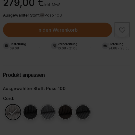
279,00
€
inkl. MwSt.
Ausgewählter Stoff:
Poso 100
In den Warenkorb
Bestellung
Vorbereitung
Lieferung
assignment_turned_in
shelves
local_shipping
09.08
10.08 - 21.08
24.08 - 28.08
Ausgewählter Stoff
: Poso 100
Cord: