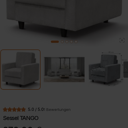
2
1
3
4
5
5.0 / 5.0
1 Bewertungen
Sessel TANGO