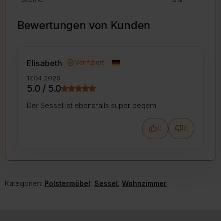
Bewertungen von Kunden
verified_user
Elisabeth
Verifiziert
17.04.2026
5.0 / 5.0
Der Sessel ist ebensfalls super beqem.
thumb_up
thumb_down
0
0
Kategorien:
Polstermöbel
,
Sessel
,
Wohnzimmer