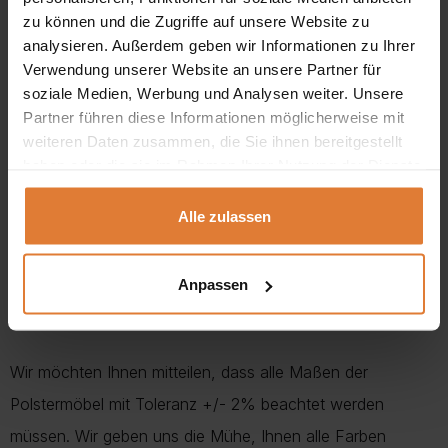
Länge:
140 – 180 (1 x 40) cm
zu können und die Zugriffe auf unsere Website zu
analysieren. Außerdem geben wir Informationen zu Ihrer
Verwendung unserer Website an unsere Partner für
soziale Medien, Werbung und Analysen weiter. Unsere
Stuhl:
Partner führen diese Informationen möglicherweise mit
weiteren Daten zusammen, die Sie ihnen bereitgestellt
Breite:
43 cm
haben oder die sie im Rahmen Ihrer Nutzung der Dienste
gesammelt haben.
Höhe:
94 cm
Alle zulassen
Sitzhöhe:
47 cm
Tiefe:
40 cm
Anpassen
Wir möchten Ihnen mitteilen, dass alle Maßen der
Polstermöbel mit Toleranz +/- 2% beachtet werden
müssen. Wir geben uns die Mühe, Ihnen alle Farben