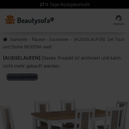
sync
14 Tage Rückgaberecht
support_agent
Kontakt
Startseite
Räume
Esszimmer
[AUSGELAUFEN]: Set Tisch
und Stühle MODENA weiß
[AUSGELAUFEN]
Dieses Produkt ist archiviert und kann
nicht mehr gekauft werden.
Auslaufprodukt