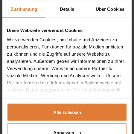
Abmessungen:
Zustimmung
Details
Über Cookies
Breite:
218 cm
,
Höhe:
95 cm
Diese Webseite verwendet Cookies
Tiefe:
94 cm
Wir verwenden Cookies, um Inhalte und Anzeigen zu
personalisieren, Funktionen für soziale Medien anbieten
Sitztiefe:
63 cm
zu können und die Zugriffe auf unsere Website zu
analysieren. Außerdem geben wir Informationen zu Ihrer
Sitzhöhe:
48 cm
Verwendung unserer Website an unsere Partner für
soziale Medien, Werbung und Analysen weiter. Unsere
Aufgrund der großen Abmessungen der Möbelstücke
Partner führen diese Informationen möglicherweise mit
prüfen Sie bitte insbesondere die Breite der
weiteren Daten zusammen, die Sie ihnen bereitgestellt
Durchgänge: Treppen, Flure und Türen. Berücksichtigen
haben oder die sie im Rahmen Ihrer Nutzung der Dienste
gesammelt haben.
Sie bitte auch feste Elemente wie Heizkörper oder
Alle zulassen
Brüstungselemente, die das Anheben der Möbel
behindern könnten.
Anpassen