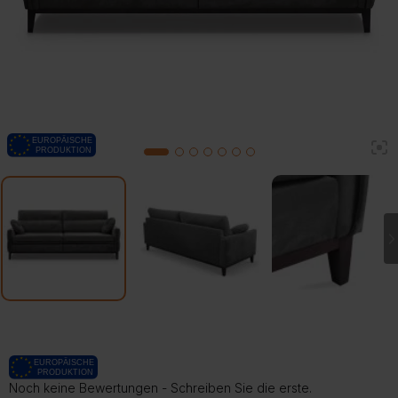
2
1
3
4
5
6
7
Noch keine Bewertungen - Schreiben Sie die erste.