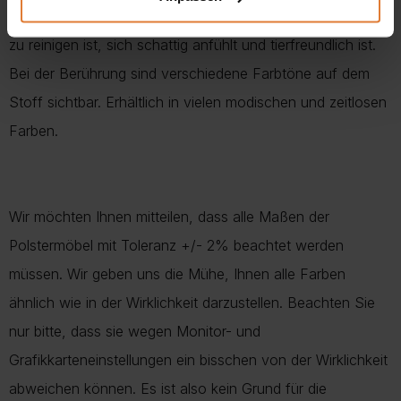
KRONOS
– Stoff – Strapazierfähiger Samtstoff, der leicht
zu reinigen ist, sich schattig anfühlt und tierfreundlich ist.
Bei der Berührung sind verschiedene Farbtöne auf dem
Stoff sichtbar. Erhältlich in vielen modischen und zeitlosen
Farben.
Wir möchten Ihnen mitteilen, dass alle Maßen der
Polstermöbel mit Toleranz +/- 2% beachtet werden
müssen. Wir geben uns die Mühe, Ihnen alle Farben
ähnlich wie in der Wirklichkeit darzustellen. Beachten Sie
nur bitte, dass sie wegen Monitor- und
Grafikkarteneinstellungen ein bisschen von der Wirklichkeit
abweichen können. Es ist also kein Grund für die