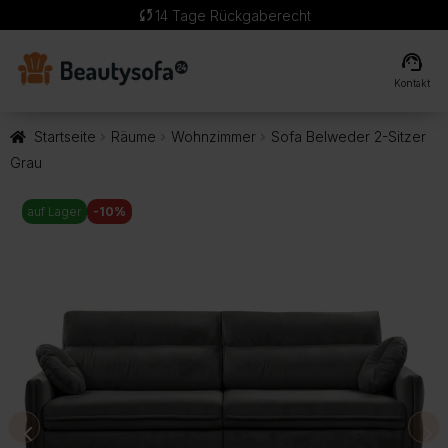
sync
14 Tage Rückgaberecht
support_agent
Kontakt
Startseite
Räume
Wohnzimmer
Sofa Belweder 2-Sitzer
Grau
auf Lager
-10%