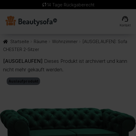
sync
14 Tage Rückgaberecht
support_agent
Kontakt
Startseite
Räume
Wohnzimmer
[AUSGELAUFEN]: Sofa
CHESTER 2-Sitzer
[AUSGELAUFEN]
Dieses Produkt ist archiviert und kann
nicht mehr gekauft werden.
Auslaufprodukt