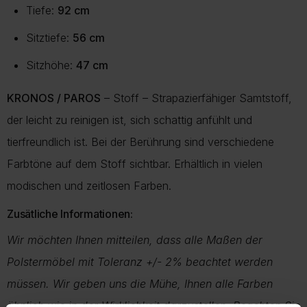
Tiefe:
92 cm
Sitztiefe:
56 cm
Sitzhöhe:
47 cm
KRONOS / PAROS
– Stoff – Strapazierfähiger Samtstoff,
der leicht zu reinigen ist, sich schattig anfühlt und
tierfreundlich ist. Bei der Berührung sind verschiedene
Farbtöne auf dem Stoff sichtbar. Erhältlich in vielen
modischen und zeitlosen Farben.
Zusätliche Informationen:
Wir möchten Ihnen mitteilen, dass alle Maßen der
Polstermöbel mit Toleranz +/- 2% beachtet werden
müssen. Wir geben uns die Mühe, Ihnen alle Farben
ähnlich wie in der Wirklichkeit darzustellen. Beachten Sie