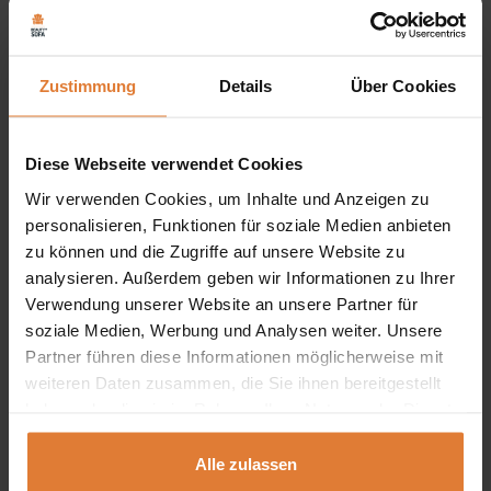
nur bitte, dass sie wegen Monitor- und
Grafikkarteneinstellungen ein bisschen von der
Zustimmung
Details
Über Cookies
Wirklichkeit abweichen können. Es ist also kein Grund
für die Beanstandung. Außerdem können die Farben
Diese Webseite verwendet Cookies
verschiedener Stoffserien andere Farbnuancen haben.
Wir verwenden Cookies, um Inhalte und Anzeigen zu
Die Lieferung betrifft die Adressen innerhalb Deutschland.
personalisieren, Funktionen für soziale Medien anbieten
zu können und die Zugriffe auf unsere Website zu
Auf die Inseln oder Bergbewohnung stellen wir die Ware
analysieren. Außerdem geben wir Informationen zu Ihrer
nicht zu. Wir verfügen über den eigenen, sicheren und
Verwendung unserer Website an unsere Partner für
schnellen Transport. Über den Liefertermin werden Sie von
soziale Medien, Werbung und Analysen weiter. Unsere
Partner führen diese Informationen möglicherweise mit
uns vorher informiert.
weiteren Daten zusammen, die Sie ihnen bereitgestellt
haben oder die sie im Rahmen Ihrer Nutzung der Dienste
gesammelt haben.
Produkt-Bewertungen bei
Alle zulassen