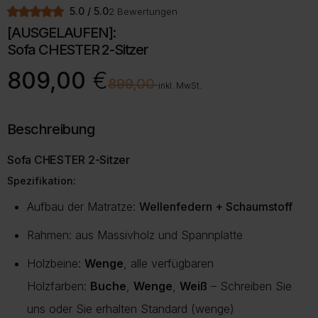
5.0 / 5.0
2 Bewertungen
[AUSGELAUFEN]:
Sofa CHESTER 2-Sitzer
Ursprünglicher
Aktueller
809,00
€
€
899,00
Preis
Preis
inkl. MwSt.
war:
ist:
899,00 €
809,00 €.
Beschreibung
Sofa CHESTER 2-Sitzer
Spezifikation:
Aufbau der Matratze:
Wellenfedern + Schaumstoff
Rahmen: aus Massivholz und Spannplatte
Holzbeine:
Wenge
, alle verfügbaren
Holzfarben:
Buche
,
Wenge
,
Weiß
– Schreiben Sie
uns oder Sie erhalten Standard (wenge)