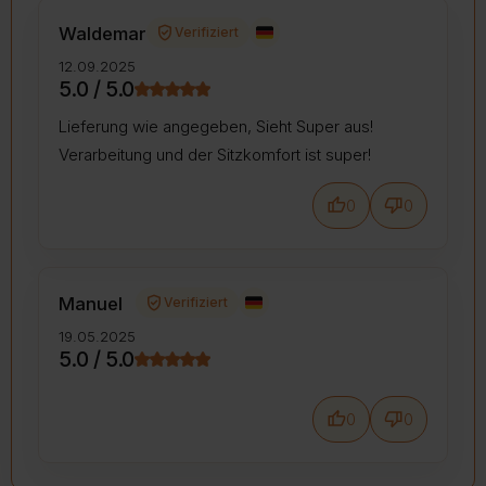
verified_user
Waldemar
Verifiziert
12.09.2025
5.0 / 5.0
Lieferung wie angegeben, Sieht Super aus!
Verarbeitung und der Sitzkomfort ist super!
thumb_up
thumb_down
0
0
verified_user
Manuel
Verifiziert
19.05.2025
5.0 / 5.0
thumb_up
thumb_down
0
0