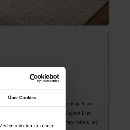
Über Cookies
n Schwarz
verleihen optische Leichtigkeit und
erne Form
. Ihre sanft geschwungene Linie
ontrast
zum weichen, gepolsterten Korpus und
 Medien anbieten zu können