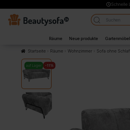
schedule
Schnelle 
Räume
Neue produkte
Gartenmöbe
Startseite
Räume
Wohnzimmer
Sofa ohne Schlaf
auf Lager
-11%