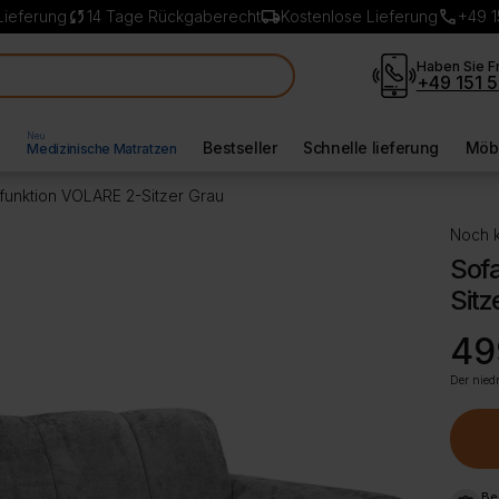
sync
local_shipping
call
Lieferung
14 Tage Rückgaberecht
Kostenlose Lieferung
+49 1
Haben Sie F
+49 151 5
Neu
l
Bestseller
Schnelle lieferung
Möbe
Medizinische Matratzen
funktion VOLARE 2-Sitzer Grau
Noch k
Sof
Sitz
Ursp
Aktue
49
Preis
Preis
war:
ist:
Der niedr
559,
499,
Be