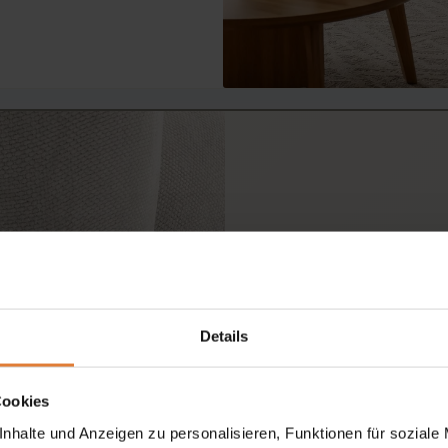
Design und Details
Details
Schlanke
Metallbeine i
unterstreichen seine
mod
Cookies
bildet einen
eleganten K
nhalte und Anzeigen zu personalisieren, Funktionen für soziale