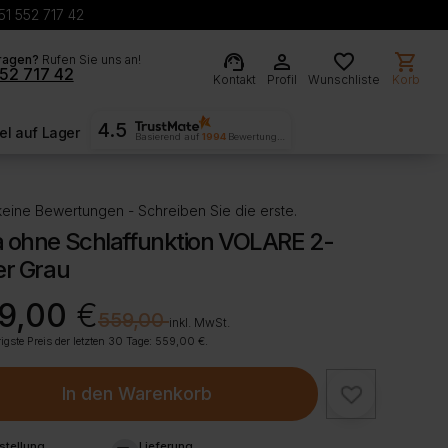
51 552 717 42
support_agent
person
favorite
shopping_cart
ragen?
Rufen Sie uns an!
52 717 42
Kontakt
Profil
Wunschliste
Korb
4.5
l auf Lager
Basierend auf
1994
Bewertungen
eine Bewertungen - Schreiben Sie die erste.
a ohne Schlaffunktion VOLARE 2-
er Grau
rünglicher
ller
9,00
€
€
559,00
inkl. MwSt.
igste Preis der letzten 30 Tage:
559,00
€
.
00 €
00 €.
In den Warenkorb
stellung
Lieferung