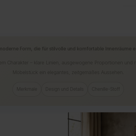
w
L
money_off
K
M
D
photo_camera
event_upcoming
sms
R
R
B
local_shipping
K
U
K
description
E
task_alt
L
Die Li
a
oderne Form, die für stilvolle und komfortable Innenräume 
Hinwei
Auftr
Bitte 
em Charakter – klare Linien, ausgewogene Proportionen und raf
Meh
Das g
und Au
Möbelstück ein elegantes, zeitgemäßes Aussehen.
Der Te
verurs
CO2-E
Bei ei
Merkmale
Design und Details
Chenille-Stoff
Prüfun
Mit ei
vermei
Mehr I
unsere
Meh
Mehr