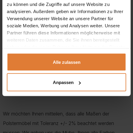
zu können und die Zugriffe auf unsere Website zu
kein Mangel sind. Dies ist die Struktur dieses Holzes, die
analysieren. Außerdem geben wir Informationen zu Ihrer
“Kratzer” auf dem Bild sind ein charakteristisches Merkmal
Verwendung unserer Website an unsere Partner für
für goldene Eiche, artisan, lancelot Arbeitsplatten.
soziale Medien, Werbung und Analysen weiter. Unsere
Partner führen diese Informationen möglicherweise mit
weiteren Daten zusammen, die Sie ihnen bereitgestellt
haben oder die sie im Rahmen Ihrer Nutzung der Dienste
Abmessungen:
gesammelt haben.
Breite:
65 cm
Alle zulassen
Länge:
65 cm
Anpassen
Höhe:
50 cm
Wir möchten Ihnen mitteilen, dass alle Maßen der
Polstermöbel mit Toleranz +/- 2% beachtet werden
müssen. Wir geben uns die Mühe, Ihnen alle Farben