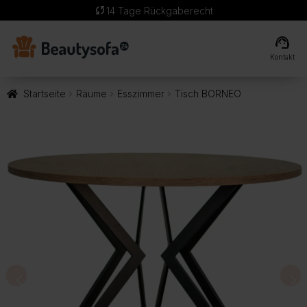
sync
14 Tage Rückgaberecht
support_agent
Kontakt
Startseite
Räume
Esszimmer
Tisch BORNEO