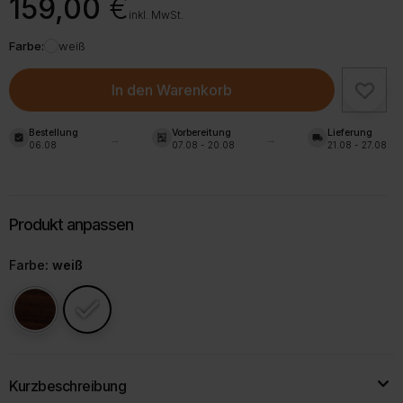
159,00
€
inkl. MwSt.
Farbe:
weiß
In den Warenkorb
Bestellung
Vorbereitung
Lieferung
assignment_turned_in
shelves
local_shipping
06.08
07.08 - 20.08
21.08 - 27.08
Farbe
: weiß
Kurzbeschreibung