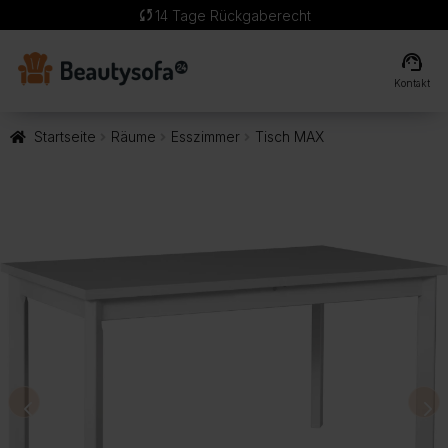
sync
14 Tage Rückgaberecht
support_agent
Kontakt
Startseite
Räume
Esszimmer
Tisch MAX