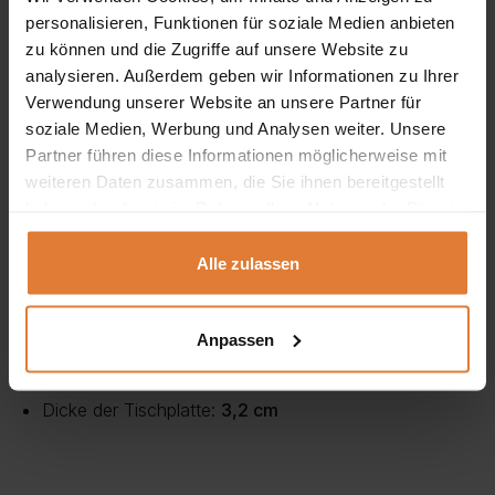
personalisieren, Funktionen für soziale Medien anbieten
Holzbeinen
zum Mittelpunkt Ihres Esszimmers werden, wo
zu können und die Zugriffe auf unsere Website zu
Funktionalität auf Eleganz trifft. Er bietet nicht nur einen
analysieren. Außerdem geben wir Informationen zu Ihrer
bequemen Platz zum Essen, sondern auch die perfekte
Verwendung unserer Website an unsere Partner für
soziale Medien, Werbung und Analysen weiter. Unsere
Kulisse für Familientreffen und Partys.
Partner führen diese Informationen möglicherweise mit
weiteren Daten zusammen, die Sie ihnen bereitgestellt
Abmessungen:
haben oder die sie im Rahmen Ihrer Nutzung der Dienste
Breite:
120 cm
gesammelt haben.
Alle zulassen
Breite im ausgeklappten Zustand:
150 cm
Länge:
80 cm
Anpassen
Höhe:
78 cm
Dicke der Tischplatte:
3,2 cm