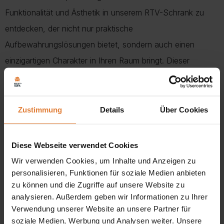
Funktionalität und Ästhetik in unserem RTV-Schrank zu
entdecken, der nicht nur praktische
Aufbewahrungslösungen bietet, sondern auch einen
einzigartigen Charakter in Ihren Raum bringt. Dieser
Schrank, der mit Blick auf moderne Trends entworfen
wurde, kann als elegantes Standmöbel auf Metallbeinen
stehen oder dezent als Hängemöbel schweben und bietet
Zustimmung
Details
Über Cookies
Ihnen die Möglichkeit, ihn nach Ihren individuellen
Vorlieben zu gestalten.
Diese Webseite verwendet Cookies
Wir verwenden Cookies, um Inhalte und Anzeigen zu
Die dekorativen geriffelten Fronten verleihen dem Schrank
personalisieren, Funktionen für soziale Medien anbieten
eine einzigartige Note und bringen einen Hauch von
zu können und die Zugriffe auf unsere Website zu
Originalität in Ihre Einrichtung. Diese Details machen das
analysieren. Außerdem geben wir Informationen zu Ihrer
Verwendung unserer Website an unsere Partner für
Möbelstück nicht nur zu einem praktischen Element,
soziale Medien, Werbung und Analysen weiter. Unsere