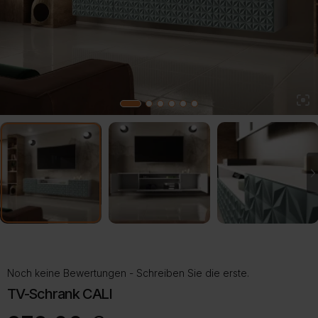
2
1
3
4
5
6
Noch keine Bewertungen - Schreiben Sie die erste.
TV-Schrank CALI