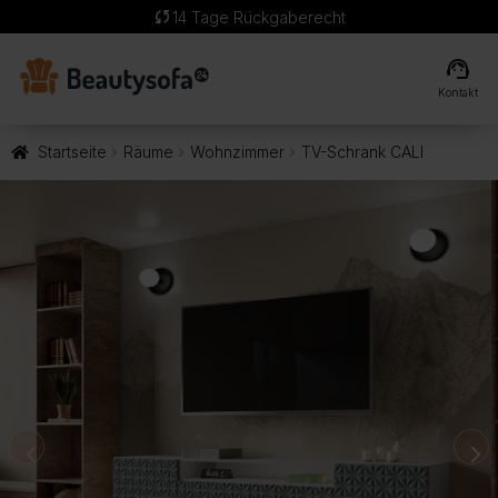
sync
14 Tage Rückgaberecht
support_agent
Kontakt
Startseite
Räume
Wohnzimmer
TV-Schrank CALI