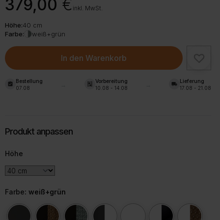
379,00
€
inkl. MwSt.
Höhe:
40 cm
Farbe:
weiß+grün
In den Warenkorb
Bestellung
Vorbereitung
Lieferung
assignment_turned_in
shelves
local_shipping
07.08
10.08 - 14.08
17.08 - 21.08
Höhe
Farbe
: weiß+grün