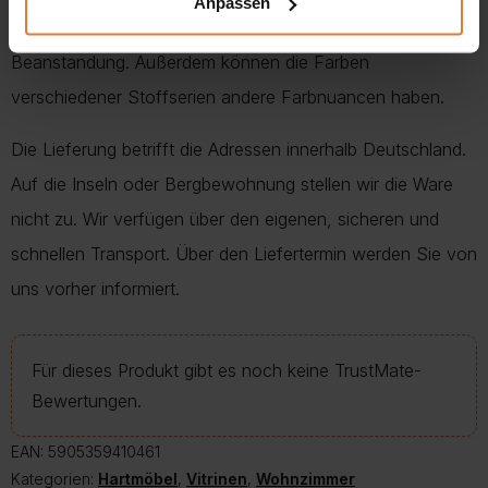
Anpassen
abweichen können. Es ist also kein Grund für die
Beanstandung. Außerdem können die Farben
verschiedener Stoffserien andere Farbnuancen haben.
Die Lieferung betrifft die Adressen innerhalb Deutschland.
Auf die Inseln oder Bergbewohnung stellen wir die Ware
nicht zu. Wir verfügen über den eigenen, sicheren und
schnellen Transport. Über den Liefertermin werden Sie von
uns vorher informiert.
Für dieses Produkt gibt es noch keine TrustMate-
Bewertungen.
EAN:
5905359410461
Kategorien:
Hartmöbel
,
Vitrinen
,
Wohnzimmer