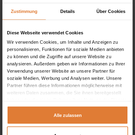
Wohnambiente
.
Zustimmung
Details
Über Cookies
Abmessungen:
Breite:
80 cm
Diese Webseite verwendet Cookies
Wir verwenden Cookies, um Inhalte und Anzeigen zu
Tiefe:
40 cm
personalisieren, Funktionen für soziale Medien anbieten
Höhe:
193 cm
zu können und die Zugriffe auf unsere Website zu
analysieren. Außerdem geben wir Informationen zu Ihrer
Verwendung unserer Website an unsere Partner für
soziale Medien, Werbung und Analysen weiter. Unsere
Wir möchten Ihnen mitteilen, dass alle Maßen der
Partner führen diese Informationen möglicherweise mit
weiteren Daten zusammen, die Sie ihnen bereitgestellt
Polstermöbel mit Toleranz +/- 2% beachtet werden
haben oder die sie im Rahmen Ihrer Nutzung der Dienste
müssen. Wir geben uns die Mühe, Ihnen alle Farben
gesammelt haben.
ähnlich wie in der Wirklichkeit darzustellen. Beachten Sie
Alle zulassen
nur bitte, dass sie wegen Monitor- und
Grafikkarteneinstellungen ein bisschen von der Wirklichkeit