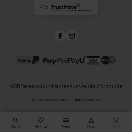
4.5
Basierend auf
1997
Bewertungen
von jeher
AGB
Datenschutz
Impressum
Auslaufprodukte
© Beautysofa24.de All Rights Reserved
search
favorite_border
menu
person
shopping_cart
Suche
Merkliste
Menu
Konto
Korb