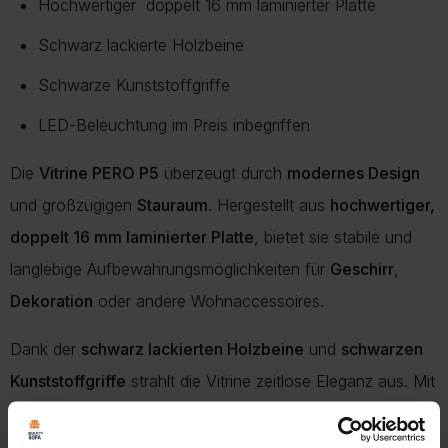
Hochwertiger doppelt 16 mm laminierter Platte
Schwarz lackierte Holzbeine
Schwarze Kunststoffgriffe
LED-Beleuchtung im Preis inbegriffen
Die
Vitrine PERO P5
überzeugt durch
modernes Design
und großzügigen
Stauraum
. Hergestellt aus
hochwertiger,
doppelt 16 mm laminierter Platte
, bietet sie stabile und
langlebige Aufbewahrungsmöglichkeiten für
Geschirr
,
Dekoration
oder andere Wohnaccessoires.
Dank der
schwarz lackierten Holzbeine
und
schwarzen
Kunststoffgriffe
strahlt die Vitrine zeitlose Eleganz aus. Mit
vier Türen
und integrierter
LED-Beleuchtung
ist sie die
perfekte Kombination aus
Funktionalität
und stilvollem