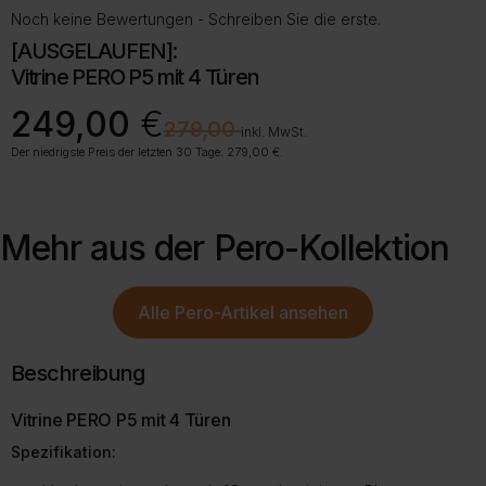
Noch keine Bewertungen - Schreiben Sie die erste.
[AUSGELAUFEN]:
Vitrine PERO P5 mit 4 Türen
Ursprünglicher
Aktueller
249,00
€
€
279,00
Preis
Preis
inkl. MwSt.
war:
ist:
Der niedrigste Preis der letzten 30 Tage:
279,00
€
.
279,00 €
249,00 €.
Mehr aus der
Pero-Kollektion
Alle
Pero-Artikel
ansehen
Beschreibung
Vitrine PERO P5 mit 4 Türen
Spezifikation: