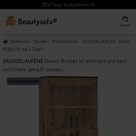
sync
14 Tage Rückgaberecht
support_agent
Kontakt
Startseite
Räume
Wohnzimmer
[AUSGELAUFEN]: Vitrine
PERO P5 mit 4 Türen
[AUSGELAUFEN]
Dieses Produkt ist archiviert und kann
nicht mehr gekauft werden.
Auslaufprodukt