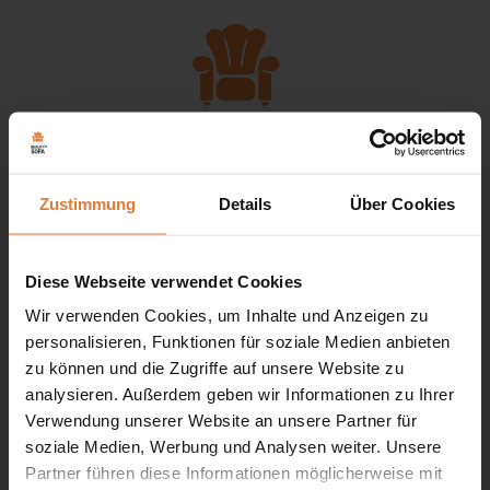
Zustimmung
Details
Über Cookies
Service
Diese Webseite verwendet Cookies
Wir verwenden Cookies, um Inhalte und Anzeigen zu
+49 151 552 717 42
personalisieren, Funktionen für soziale Medien anbieten
+49 151 702 252 81
zu können und die Zugriffe auf unsere Website zu
+49 151 702 252 82
analysieren. Außerdem geben wir Informationen zu Ihrer
kontakt@beautysofa24.de
Verwendung unserer Website an unsere Partner für
Mo-Fr. Von 8 - 16 Uhr
soziale Medien, Werbung und Analysen weiter. Unsere
BEAUTY SOFA GMBH
Partner führen diese Informationen möglicherweise mit
Kleine Friedensstr. 24