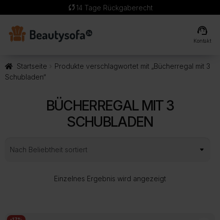
sync
14 Tage Rückgaberecht
support_agent
Kontakt
Startseite
Produkte verschlagwortet mit „Bücherregal mit 3
Schubladen“
BÜCHERREGAL MIT 3
SCHUBLADEN
Einzelnes Ergebnis wird angezeigt
-17%