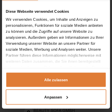
Diese Webseite verwendet Cookies
Wir verwenden Cookies, um Inhalte und Anzeigen zu
personalisieren, Funktionen für soziale Medien anbieten
zu können und die Zugriffe auf unsere Website zu
analysieren. Außerdem geben wir Informationen zu Ihrer
Verwendung unserer Website an unsere Partner für
soziale Medien, Werbung und Analysen weiter. Unsere
Partner führen diese Informationen möglicherweise mit
weiteren Daten zusammen, die Sie ihnen bereitgestellt
Service
haben oder die sie im Rahmen Ihrer Nutzung der Dienste
gesammelt haben.
+49 151 552 717 42
Alle zulassen
+49 151 702 252 81
+49 151 702 252 82
Anpassen
kontakt@beautysofa24.de
Mo-Fr. Von 8 - 16 Uhr
BEAUTY SOFA GMBH