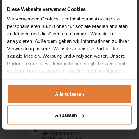
Diese Webseite verwendet Cookies
Wir verwenden Cookies, um Inhalte und Anzeigen zu
personalisieren, Funktionen für soziale Medien anbieten
zu können und die Zugriffe auf unsere Website zu
analysieren. Außerdem geben wir Informationen zu Ihrer
Verwendung unserer Website an unsere Partner für
soziale Medien, Werbung und Analysen weiter. Unsere
Partner führen diese Informationen möglicherweise mit
weiteren Daten zusammen, die Sie ihnen bereitgestellt
Service
haben oder die sie im Rahmen Ihrer Nutzung der Dienste
gesammelt haben.
+49 151 552 717 42
Alle zulassen
+49 151 702 252 81
+49 151 702 252 82
kontakt@beautysofa24.de
Anpassen
Mo-Fr. Von 8 - 16 Uhr
BEAUTY SOFA GMBH
Kleine Friedensstr. 24
15328 Küstriner Vorland