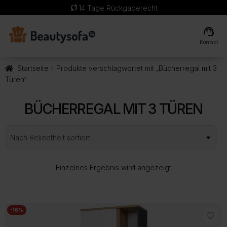
sync
14 Tage Rückgaberecht
support_agent
Kontakt
Startseite
Produkte verschlagwortet mit „Bücherregal mit 3
Türen“
BÜCHERREGAL MIT 3 TÜREN
Einzelnes Ergebnis wird angezeigt
-16%