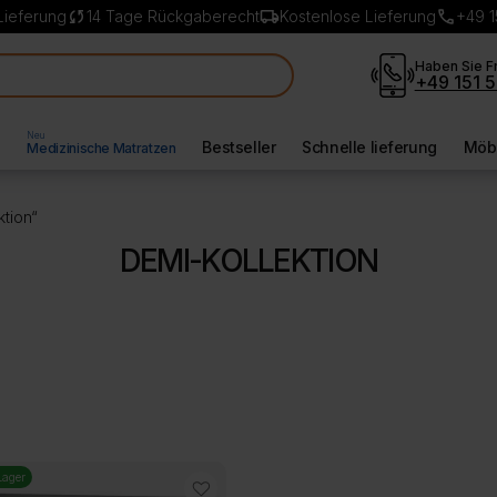
sync
local_shipping
call
Lieferung
14 Tage Rückgaberecht
Kostenlose Lieferung
+49 1
Haben Sie F
+49 151 5
Neu
l
Bestseller
Schnelle lieferung
Möbe
Medizinische Matratzen
ktion“
DEMI-KOLLEKTION
Lager