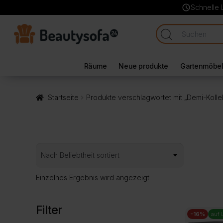
schedule
Schnelle 
Räume
Neue produkte
Gartenmöbe
Startseite
Produkte verschlagwortet mit „Demi-Kolle
Einzelnes Ergebnis wird angezeigt
Filter
-16%
auf 