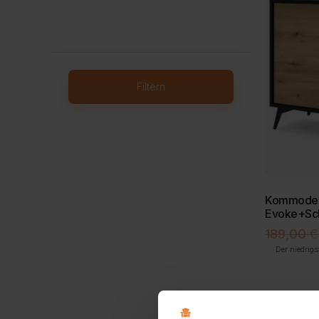
Filtern
Kommode D
Evoke+Sc
189,00
€
Der niedrigs