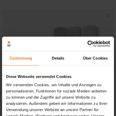
bis
Produkt
789,00 €
weist
mehrere
Varianten
auf.
Die
Optionen
können
auf
der
Produktseite
gewählt
Zustimmung
Details
Über Cookies
werden
Diese Webseite verwendet Cookies
Wir verwenden Cookies, um Inhalte und Anzeigen zu
Stoff
personalisieren, Funktionen für soziale Medien anbieten
zu können und die Zugriffe auf unsere Website zu
Doppelbett mit Bettkasten und Rahmen BERO
analysieren. Außerdem geben wir Informationen zu Ihrer
Preisspanne:
799,00
€
949,00
€
–
Verwendung unserer Website an unsere Partner für
799,00 €
soziale Medien, Werbung und Analysen weiter. Unsere