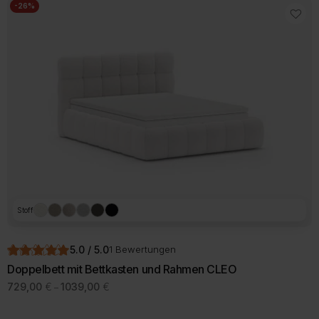
mehrere
-26%
Varianten
auf.
Die
Optionen
können
auf
der
Produktseite
gewählt
werden
Stoff
5.0 / 5.0
1 Bewertungen
Doppelbett mit Bettkasten und Rahmen CLEO
Preisspanne:
729,00
€
1039,00
€
–
729,00 €
Dieses
bis
Produkt