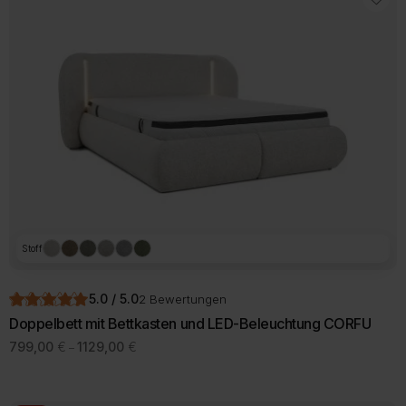
Varianten
auf.
Die
Optionen
können
auf
der
Produktseite
gewählt
werden
Stoff
5.0 / 5.0
2 Bewertungen
Doppelbett mit Bettkasten und LED-Beleuchtung CORFU
Preisspanne:
799,00
€
1129,00
€
–
799,00 €
Dieses
bis
Produkt
1129,00 €
weist