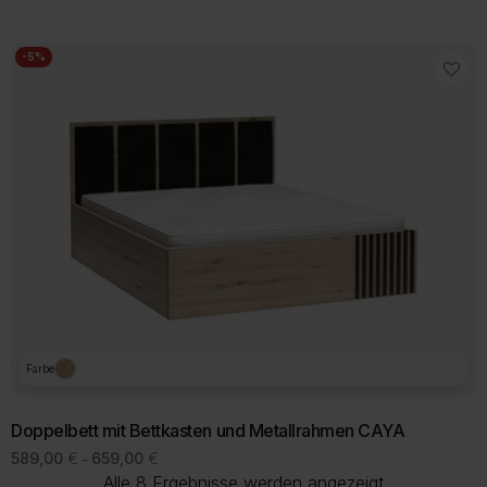
bis
899,00 €
-5%
Farbe
Doppelbett mit Bettkasten und Metallrahmen CAYA
Preisspanne:
589,00
€
659,00
€
–
589,00 €
Nach
Alle 8 Ergebnisse werden angezeigt