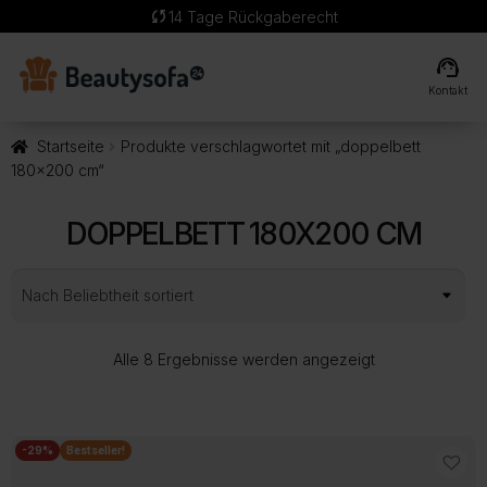
sync
14 Tage Rückgaberecht
support_agent
Kontakt
Startseite
Produkte verschlagwortet mit „doppelbett
180x200 cm“
DOPPELBETT 180X200 CM
Nach
Alle 8 Ergebnisse werden angezeigt
Beliebtheit
sortiert
-29%
Bestseller!