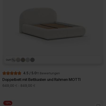
Stoff
4.5 / 5.0
11 Bewertungen
Doppelbett mit Bettkasten und Rahmen MOTTI
Preisspanne:
649,00
€
849,00
€
–
649,00 €
Dieses
bis
Produkt
849,00 €
weist
mehrere
-13%