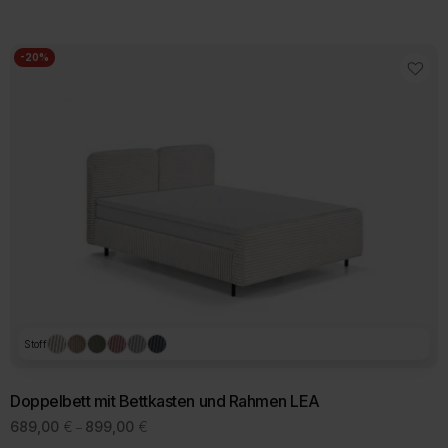
war:
ist:
859,00 €
689,00 €.
-20%
Stoff
Doppelbett mit Bettkasten und Rahmen LEA
Preisspanne:
689,00
€
899,00
€
–
689,00 €