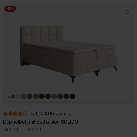
1039,00 €
weist
mehrere
-16%
Varianten
auf.
Die
Optionen
können
auf
der
Produktseite
gewählt
werden
Stoff
4.0 / 5.0
1 Bewertungen
Doppelbett mit Bettkasten SOLIDO
Preisspanne:
749,00
€
789,00
€
–
749,00 €
Dieses