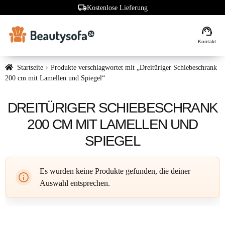
local_shipping
Kostenlose Lieferung
support_agent
Kontakt
Startseite
Produkte verschlagwortet mit „Dreitüriger Schiebeschrank
200 cm mit Lamellen und Spiegel“
DREITÜRIGER SCHIEBESCHRANK
200 CM MIT LAMELLEN UND
SPIEGEL
Es wurden keine Produkte gefunden, die deiner
Auswahl entsprechen.