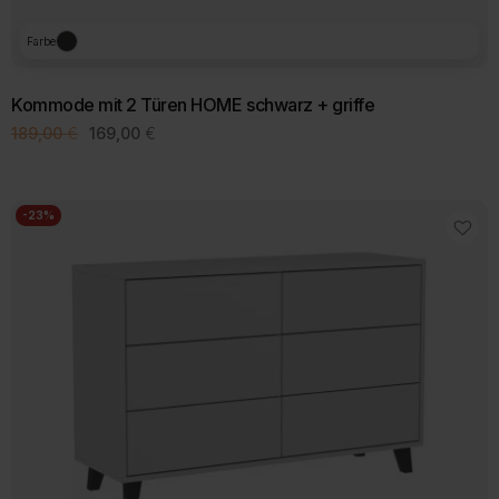
Farbe
Kommode mit 2 Türen HOME schwarz + griffe
Ursprünglicher
Aktueller
189,00
€
169,00
€
Preis
Preis
war:
ist:
189,00 €
169,00 €.
-23%