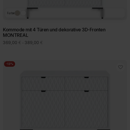
Farbe
Kommode mit 4 Türen und dekorative 3D-Fronten
MONTREAL
Preisspanne:
369,00
€
389,00
€
–
369,00 €
Dieses
bis
Produkt
389,00 €
weist
mehrere
-13%
Varianten
auf.
Die
Optionen
können
auf
der
Produktseite
gewählt
werden