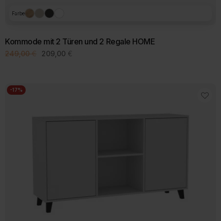
Farbe
Kommode mit 2 Türen und 2 Regale HOME
Ursprünglicher
Aktueller
249,00
€
209,00
€
Preis
Preis
war:
ist:
249,00 €
209,00 €.
-17%