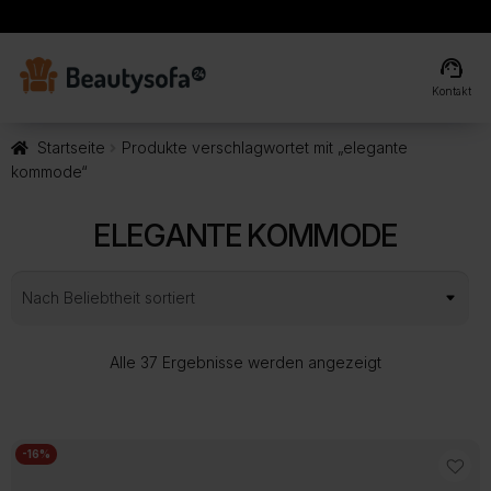
call
+49 151 552 717 42
support_agent
Kontakt
Startseite
Produkte verschlagwortet mit „elegante
kommode“
ELEGANTE KOMMODE
Nach
Alle 37 Ergebnisse werden angezeigt
Beliebtheit
sortiert
-16%