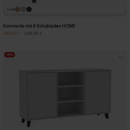
Farbe
Kommode mit 6 Schubladen HOME
Ursprünglicher
Aktueller
389,00
€
299,00
€
Preis
Preis
war:
ist:
389,00 €
299,00 €.
-16%