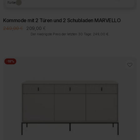
Farbe
Kommode mit 2 Türen und 2 Schubladen MARVELLO
Ursprünglicher
Aktueller
249,00
€
209,00
€
Preis
Preis
Der niedrigste Preis der letzten 30 Tage:
249,00
€
.
war:
ist:
249,00 €
209,00 €.
-18%