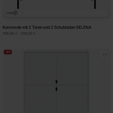
Farbe
Kommode mit 2 Türen und 2 Schubladen SELENA
Preisspanne:
199,00
€
219,00
€
–
199,00 €
Dieses
bis
Produkt
219,00 €
weist
mehrere
-8%
Varianten
auf.
Die
Optionen
können
auf
der
Produktseite
gewählt
werden