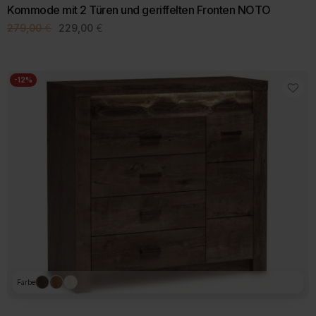
Kommode mit 2 Türen und geriffelten Fronten NOTO
Ursprünglicher
Aktueller
279,00
€
229,00
€
Preis
Preis
war:
ist:
279,00 €
229,00 €.
-12%
Farbe