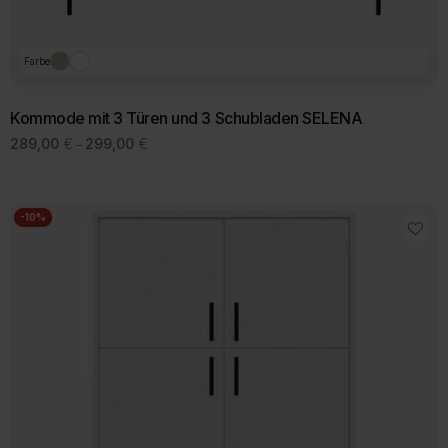
Farbe
Kommode mit 3 Türen und 3 Schubladen SELENA
Preisspanne:
289,00
€
299,00
€
–
289,00 €
Dieses
bis
Produkt
299,00 €
weist
mehrere
-10%
Varianten
auf.
Die
Optionen
können
auf
der
Produktseite
gewählt
werden