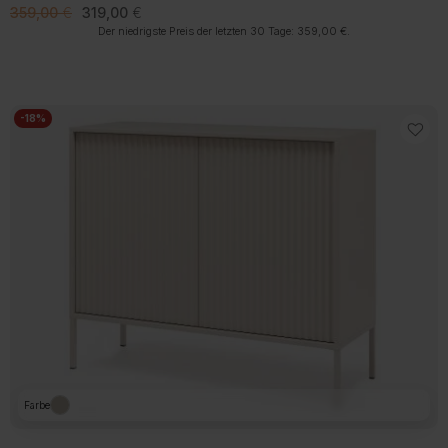
Ursprünglicher
Aktueller
359,00
€
319,00
€
Preis
Preis
Der niedrigste Preis der letzten 30 Tage:
359,00
€
.
war:
ist:
359,00 €
319,00 €.
-18%
Farbe