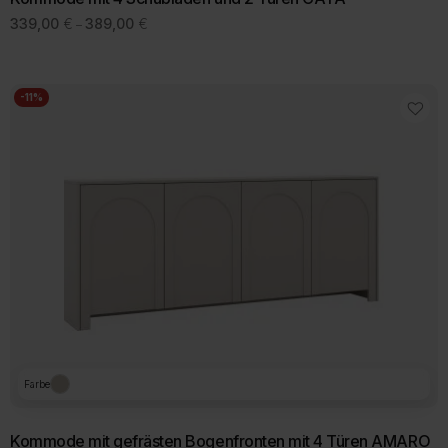
Preisspanne:
339,00
€
389,00
€
–
339,00 €
bis
389,00 €
-11%
Farbe
Kommode mit gefrästen Bogenfronten mit 4 Türen AMARO