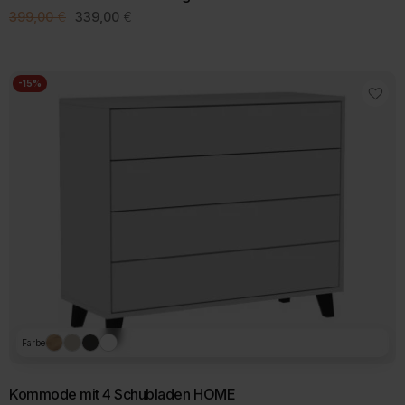
Ursprünglicher
Aktueller
399,00
€
339,00
€
Preis
Preis
war:
ist:
399,00 €
339,00 €.
-15%
Farbe
Kommode mit 4 Schubladen HOME