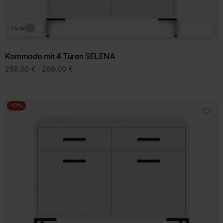
Farbe
Kommode mit 4 Türen SELENA
Preisspanne:
259,00
€
269,00
€
–
259,00 €
Dieses
bis
Produkt
269,00 €
weist
mehrere
-17%
Varianten
auf.
Die
Optionen
können
auf
der
Produktseite
gewählt
werden