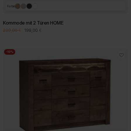
Farbe
Kommode mit 2 Türen HOME
Ursprünglicher
Aktueller
239,00
€
199,00
€
Preis
Preis
war:
ist:
239,00 €
199,00 €.
-10%