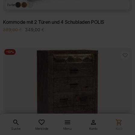
Farbe
Kommode mit 2 Türen und 4 Schubladen POLIS
Ursprünglicher
Aktueller
389,00
€
349,00
€
Preis
Preis
war:
ist:
389,00 €
349,00 €.
-13%
search
favorite_border
menu
person
shopping_cart
Suche
Merkliste
Menu
Konto
Korb