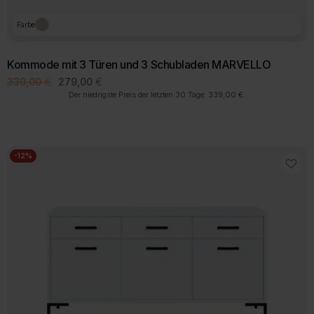
Farbe
Kommode mit 3 Türen und 3 Schubladen MARVELLO
Ursprünglicher
Aktueller
339,00
€
279,00
€
Preis
Preis
Der niedrigste Preis der letzten 30 Tage:
339,00
€
.
war:
ist:
339,00 €
279,00 €.
-12%