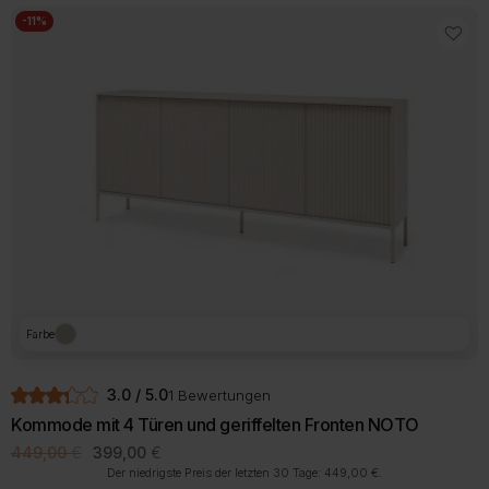
-11%
Farbe
3.0 / 5.0
1 Bewertungen
Kommode mit 4 Türen und geriffelten Fronten NOTO
Ursprünglicher
Aktueller
449,00
€
399,00
€
Preis
Preis
Der niedrigste Preis der letzten 30 Tage:
449,00
€
.
war:
ist: