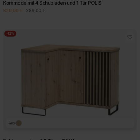
Kommode mit 4 Schubladen und 1 Tür POLIS
Ursprünglicher
Aktueller
329,00
€
289,00
€
Preis
Preis
war:
ist:
329,00 €
289,00 €.
-12%
Farbe