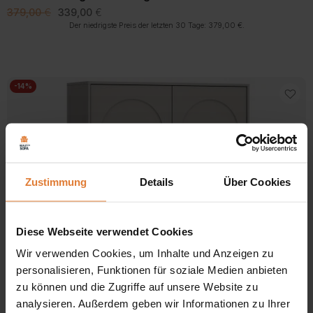
Ursprünglicher
Aktueller
379,00
€
339,00
€
Preis
Preis
Der niedrigste Preis der letzten 30 Tage:
379,00
€
.
war:
ist:
379,00 €
339,00 €.
-14%
Zustimmung
Details
Über Cookies
Diese Webseite verwendet Cookies
Wir verwenden Cookies, um Inhalte und Anzeigen zu
personalisieren, Funktionen für soziale Medien anbieten
zu können und die Zugriffe auf unsere Website zu
Farbe
analysieren. Außerdem geben wir Informationen zu Ihrer