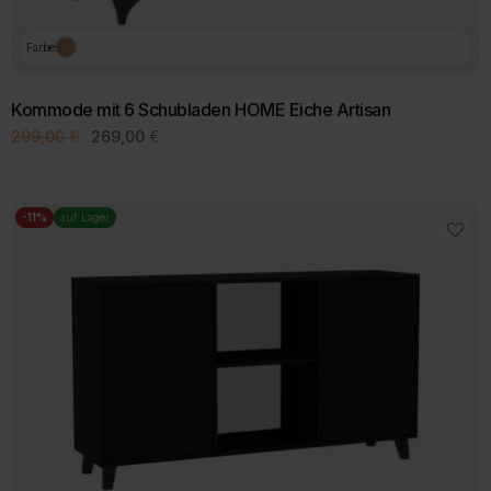
Farbe
Kommode mit 6 Schubladen HOME Eiche Artisan
Ursprünglicher
Aktueller
299,00
€
269,00
€
Preis
Preis
war:
ist:
299,00 €
269,00 €.
-11%
auf Lager