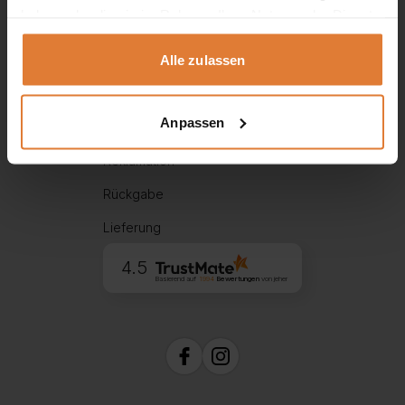
Hilfe
haben oder die sie im Rahmen Ihrer Nutzung der Dienste
gesammelt haben.
Alle zulassen
Über uns
Widerrufsbelehrung
Anpassen
Zahlungsarten
Reklamation
Rückgabe
Lieferung
4.5
Basierend auf
1994
Bewertungen
von jeher