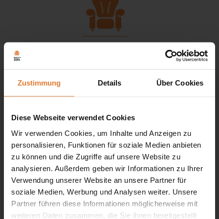
Zustimmung
Details
Über Cookies
Service
Diese Webseite verwendet Cookies
+49 151 552 717 42
Wir verwenden Cookies, um Inhalte und Anzeigen zu
+49 151 702 252 81
personalisieren, Funktionen für soziale Medien anbieten
+49 151 702 252 82
zu können und die Zugriffe auf unsere Website zu
kontakt@beautysofa24.de
analysieren. Außerdem geben wir Informationen zu Ihrer
Mo-Fr. Von 8 - 16 Uhr
Verwendung unserer Website an unsere Partner für
BEAUTY SOFA GMBH
soziale Medien, Werbung und Analysen weiter. Unsere
Kleine Friedensstr. 24
Partner führen diese Informationen möglicherweise mit
15328 Küstriner Vorland
weiteren Daten zusammen, die Sie ihnen bereitgestellt
DEUTSCHLAND