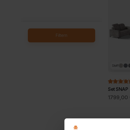
Filtern
Stoff
Set SNAP
1799,00