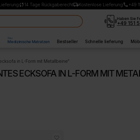
sync
local_shipping
call
Lieferung
14 Tage Rückgaberecht
Kostenlose Lieferung
+49 1
Haben Sie F
+49 151 5
Neu
l
Bestseller
Schnelle lieferung
Möbe
Medizinische Matratzen
ecksofa in L-Form mit Metallbeine“
TES ECKSOFA IN L-FORM MIT META